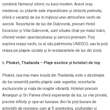
combină farmecul istoric cu luxul modern. Acest oraș
medieval, cu zidurile sale impunătoare și străzile pietruite,
oferă o vacanță de lux în mijlocul unei atmosfere vechi de
secole. Resorturile de lux din Dubrovnik, precum Hotel
Excelsior și Villa Dubrovnik, sunt situate chiar pe malul mării,
oferind vederi spectaculoase și servicii premium. Poți
explora orașul vechi, cu al său patrimoniu UNESCO, sau te poți
relaxa pe plajele izolate și în restaurantele de lux din zonă.
Phuket, Thailanda – Plaje exotice și hoteluri de top
Phuket, cea mai mare insulă din Thailanda, este o destinație
de lux renumită pentru plajele sale superbe, resorturile
exclusiviste și viața de noapte vibrantă. Hoteluri precum
Amanpuri și Sri Panwa oferă experiențe de lux, cu vile private,
piscine infinity și spa-uri luxoase. Aici te poți bucura de
activități de recreere, cum ar fi snorkeling, scufundări și