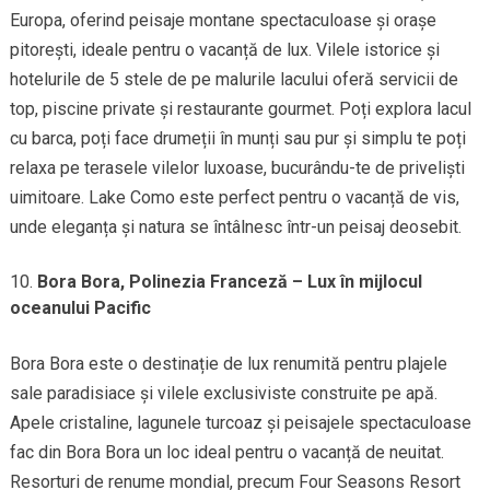
Europa, oferind peisaje montane spectaculoase și orașe
pitorești, ideale pentru o vacanță de lux. Vilele istorice și
hotelurile de 5 stele de pe malurile lacului oferă servicii de
top, piscine private și restaurante gourmet. Poți explora lacul
cu barca, poți face drumeții în munți sau pur și simplu te poți
relaxa pe terasele vilelor luxoase, bucurându-te de priveliști
uimitoare. Lake Como este perfect pentru o vacanță de vis,
unde eleganța și natura se întâlnesc într-un peisaj deosebit.
Bora Bora, Polinezia Franceză – Lux în mijlocul
oceanului Pacific
Bora Bora este o destinație de lux renumită pentru plajele
sale paradisiace și vilele exclusiviste construite pe apă.
Apele cristaline, lagunele turcoaz și peisajele spectaculoase
fac din Bora Bora un loc ideal pentru o vacanță de neuitat.
Resorturi de renume mondial, precum Four Seasons Resort