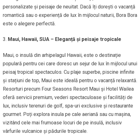
personalizate și peisaje de neuitat. Dacă îți dorești o vacanță
romantică sau o experiență de lux în mijlocul naturii, Bora Bora
este o alegere perfectă.
Maui, Hawaii, SUA – Eleganță și peisaje tropicale
Maui, o insulă din arhipelagul Hawaii, este o destinație
populară pentru cei care doresc un sejur de lux în mijlocul unui
peisaj tropical spectaculos. Cu plaje superbe, piscine infinite
și stațiuni de top, Maui este ideală pentru o vacanță relaxantă.
Resorturi precum Four Seasons Resort Maui și Hotel Wailea
oferă servicii premium, vederi spectaculoase și facilități de
lux, inclusiv terenuri de golf, spa-uri exclusive și restaurante
gourmet. Poți explora insula pe cale aeriană sau cu mașina,
vizitând cele mai frumoase locuri de pe insulă, inclusiv
vârfurile vulcanice și pădurile tropicale.