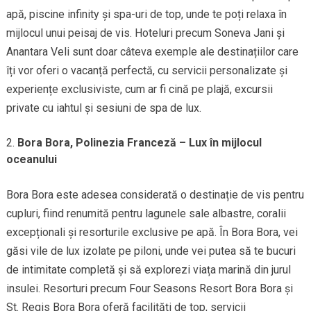
apă, piscine infinity și spa-uri de top, unde te poți relaxa în
mijlocul unui peisaj de vis. Hoteluri precum Soneva Jani și
Anantara Veli sunt doar câteva exemple ale destinațiilor care
îți vor oferi o vacanță perfectă, cu servicii personalizate și
experiențe exclusiviste, cum ar fi cină pe plajă, excursii
private cu iahtul și sesiuni de spa de lux.
Bora Bora, Polinezia Franceză – Lux în mijlocul
oceanului
Bora Bora este adesea considerată o destinație de vis pentru
cupluri, fiind renumită pentru lagunele sale albastre, coralii
excepționali și resorturile exclusive pe apă. În Bora Bora, vei
găsi vile de lux izolate pe piloni, unde vei putea să te bucuri
de intimitate completă și să explorezi viața marină din jurul
insulei. Resorturi precum Four Seasons Resort Bora Bora și
St. Regis Bora Bora oferă facilități de top, servicii