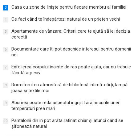
Casa cu zone de liniște pentru fiecare membru al familiei
3
Ce faci când te îndepărtezi natural de un prieten vechi
4
Apartamente de vânzare: Criterii care te ajută să iei decizia
5
corectă
Documentare care îți pot deschide interesul pentru domenii
6
noi
Exfolierea corpului înainte de ras poate ajuta, dar nu trebuie
7
făcută agresiv
Dormitorul cu atmosferă de bibliotecă intimă: cărți, lampă
8
joasă și textile moi
Aburirea poate reda aspectul îngrijit fără riscurile unei
9
temperaturi prea mari
Pantalonii din in pot arăta rafinat chiar și atunci când se
10
șifonează natural