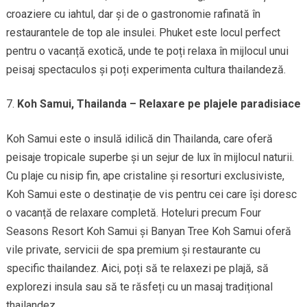
croaziere cu iahtul, dar și de o gastronomie rafinată în
restaurantele de top ale insulei. Phuket este locul perfect
pentru o vacanță exotică, unde te poți relaxa în mijlocul unui
peisaj spectaculos și poți experimenta cultura thailandeză.
Koh Samui, Thailanda – Relaxare pe plajele paradisiace
Koh Samui este o insulă idilică din Thailanda, care oferă
peisaje tropicale superbe și un sejur de lux în mijlocul naturii.
Cu plaje cu nisip fin, ape cristaline și resorturi exclusiviste,
Koh Samui este o destinație de vis pentru cei care își doresc
o vacanță de relaxare completă. Hoteluri precum Four
Seasons Resort Koh Samui și Banyan Tree Koh Samui oferă
vile private, servicii de spa premium și restaurante cu
specific thailandez. Aici, poți să te relaxezi pe plajă, să
explorezi insula sau să te răsfeți cu un masaj tradițional
thailandez.