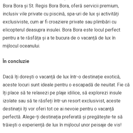
Bora Bora și St. Regis Bora Bora, oferă servicii premium,
inclusiv vile private cu piscină, spa-uri de lux și activități
exclusiviste, cum ar fi croaziere private sau plimbări cu
elicopterul deasupra insulei. Bora Bora este locul perfect
pentru a te răsfăța și a te bucura de o vacanță de lux în
mijlocul oceanului.
În concluzie
Dacă îți dorești o vacanță de lux într-o destinație exotică,
aceste locuri sunt ideale pentru o escapadă de neuitat. Fie că
îți place să te relaxezi pe plaje idilice, să explorezi insule
izolate sau să te răsfeți într-un resort exclusivist, aceste
destinații îți vor oferi tot ce ai nevoie pentru o vacanță
perfectă. Alege-ți destinația preferată și pregătește-te să
trăiești o experiență de lux în mijlocul unor peisaje de vis!