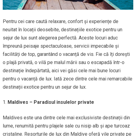
Pentru cei care caută relaxare, confort și experiențe de
neuitat în locații deosebite, destinațiile exotice pentru un
sejur de lux sunt alegerea perfectă. Aceste locuri aduc
împreună peisaje spectaculoase, servicii impecabile și
facilități de top, garantând o vacanță de vis. Fie că îți dorești
o plajă privată, o vilă pe malul mării sau o escapadă într-o
destinație îndepărtată, aici vei găsi cele mai bune locuri
pentru o vacanță de lux. Iată zece dintre cele mai remarcabile
destinații exotice pentru un sejur de lux.
Maldives – Paradisul insulelor private
Maldives este una dintre cele mai exclusiviste destinații din
lume, renumită pentru plajele sale cu nisip alb și ape turcoaz
cristaline. Resorturile de lux din Maldive oferă vile private pe