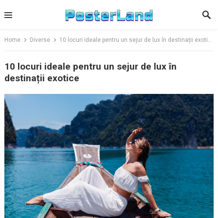
Skip
to
content
Home
Diverse
10 locuri ideale pentru un sejur de lux în destinații exotice
10 locuri ideale pentru un sejur de lux în
destinații exotice