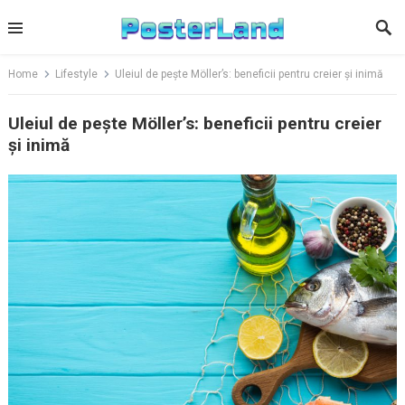
Skip
to
content
Home
Lifestyle
Uleiul de pește Möller’s: beneficii pentru creier și inimă
Uleiul de pește Möller’s: beneficii pentru creier
și inimă