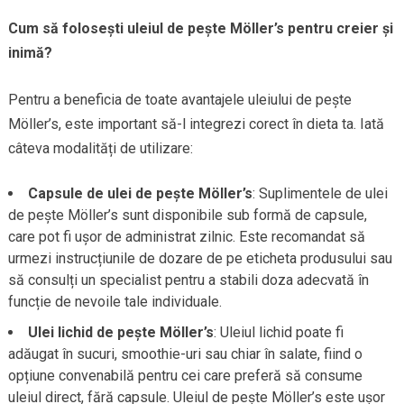
Cum să folosești uleiul de pește Möller’s pentru creier și
inimă?
Pentru a beneficia de toate avantajele uleiului de pește
Möller’s, este important să-l integrezi corect în dieta ta. Iată
câteva modalități de utilizare:
Capsule de ulei de pește Möller’s
: Suplimentele de ulei
de pește Möller’s sunt disponibile sub formă de capsule,
care pot fi ușor de administrat zilnic. Este recomandat să
urmezi instrucțiunile de dozare de pe eticheta produsului sau
să consulți un specialist pentru a stabili doza adecvată în
funcție de nevoile tale individuale.
Ulei lichid de pește Möller’s
: Uleiul lichid poate fi
adăugat în sucuri, smoothie-uri sau chiar în salate, fiind o
opțiune convenabilă pentru cei care preferă să consume
uleiul direct, fără capsule. Uleiul de pește Möller’s este ușor