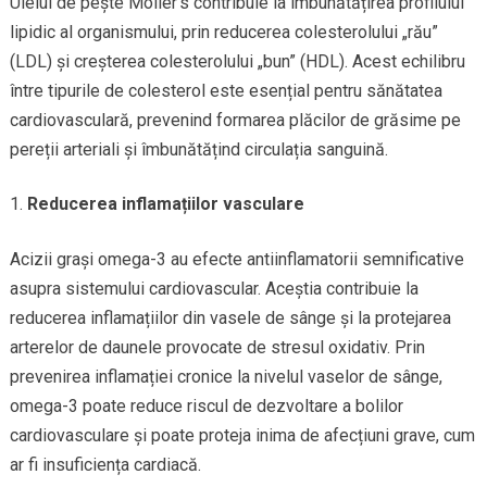
Uleiul de pește Möller’s contribuie la îmbunătățirea profilului
lipidic al organismului, prin reducerea colesterolului „rău”
(LDL) și creșterea colesterolului „bun” (HDL). Acest echilibru
între tipurile de colesterol este esențial pentru sănătatea
cardiovasculară, prevenind formarea plăcilor de grăsime pe
pereții arteriali și îmbunătățind circulația sanguină.
Reducerea inflamațiilor vasculare
Acizii grași omega-3 au efecte antiinflamatorii semnificative
asupra sistemului cardiovascular. Aceștia contribuie la
reducerea inflamațiilor din vasele de sânge și la protejarea
arterelor de daunele provocate de stresul oxidativ. Prin
prevenirea inflamației cronice la nivelul vaselor de sânge,
omega-3 poate reduce riscul de dezvoltare a bolilor
cardiovasculare și poate proteja inima de afecțiuni grave, cum
ar fi insuficiența cardiacă.