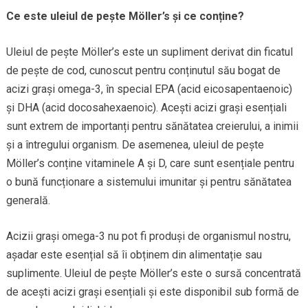
Ce este uleiul de pește Möller’s și ce conține?
Uleiul de pește Möller’s este un supliment derivat din ficatul
de pește de cod, cunoscut pentru conținutul său bogat de
acizi grași omega-3, în special EPA (acid eicosapentaenoic)
și DHA (acid docosahexaenoic). Acești acizi grași esențiali
sunt extrem de importanți pentru sănătatea creierului, a inimii
și a întregului organism. De asemenea, uleiul de pește
Möller’s conține vitaminele A și D, care sunt esențiale pentru
o bună funcționare a sistemului imunitar și pentru sănătatea
generală.
Acizii grași omega-3 nu pot fi produși de organismul nostru,
așadar este esențial să îi obținem din alimentație sau
suplimente. Uleiul de pește Möller’s este o sursă concentrată
de acești acizi grași esențiali și este disponibil sub formă de