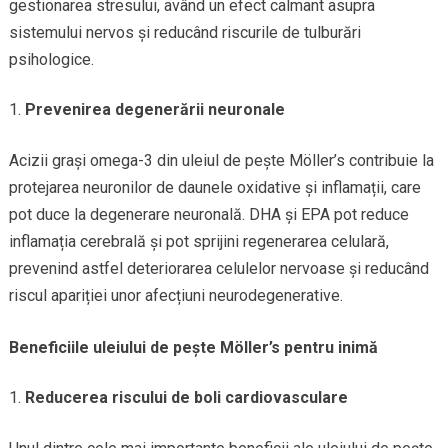
gestionarea stresului, având un efect calmant asupra
sistemului nervos și reducând riscurile de tulburări
psihologice.
Prevenirea degenerării neuronale
Acizii grași omega-3 din uleiul de pește Möller’s contribuie la
protejarea neuronilor de daunele oxidative și inflamații, care
pot duce la degenerare neuronală. DHA și EPA pot reduce
inflamația cerebrală și pot sprijini regenerarea celulară,
prevenind astfel deteriorarea celulelor nervoase și reducând
riscul apariției unor afecțiuni neurodegenerative.
Beneficiile uleiului de pește Möller’s pentru inimă
Reducerea riscului de boli cardiovasculare