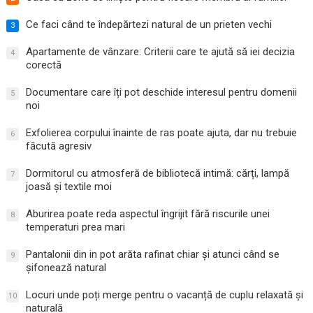
Ce faci când te îndepărtezi natural de un prieten vechi
3
Apartamente de vânzare: Criterii care te ajută să iei decizia
4
corectă
Documentare care îți pot deschide interesul pentru domenii
5
noi
Exfolierea corpului înainte de ras poate ajuta, dar nu trebuie
6
făcută agresiv
Dormitorul cu atmosferă de bibliotecă intimă: cărți, lampă
7
joasă și textile moi
Aburirea poate reda aspectul îngrijit fără riscurile unei
8
temperaturi prea mari
Pantalonii din in pot arăta rafinat chiar și atunci când se
9
șifonează natural
Locuri unde poți merge pentru o vacanță de cuplu relaxată și
10
naturală