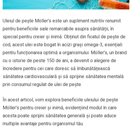
Uleiul de pește Möller’s este un supliment nutritiv renumit
pentru beneficiile sale remarcabile asupra sănătății, în
special pentru creier și inimă. Obținut din ficatul de pește de
cod, acest ulei este bogat în acizi grași omega-3, esențiali
pentru funcționarea optimă a organismului. Möller’s, un brand
cu o istorie de peste 150 de ani, a devenit o alegere de
încredere pentru cei care doresc să îmbunătățească
sănătatea cardiovasculară și să sprijine sănătatea mentală
prin consumul regulat de ulei de pește.
În acest articol, vom explora beneficiile uleiului de pește
Möller’s pentru creier și inimă, evidențiind modul în care
acesta poate sprijini sănătatea generală și poate aduce
multiple avantaje pentru organismul tău.