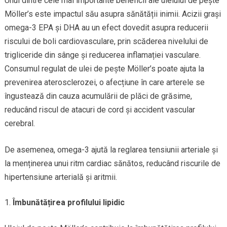
Unul dintre cele mai importante beneficii ale uleiului de pește
Möller’s este impactul său asupra sănătății inimii. Acizii grași
omega-3 EPA și DHA au un efect dovedit asupra reducerii
riscului de boli cardiovasculare, prin scăderea nivelului de
trigliceride din sânge și reducerea inflamației vasculare.
Consumul regulat de ulei de pește Möller’s poate ajuta la
prevenirea aterosclerozei, o afecțiune în care arterele se
îngustează din cauza acumulării de plăci de grăsime,
reducând riscul de atacuri de cord și accident vascular
cerebral.
De asemenea, omega-3 ajută la reglarea tensiunii arteriale și
la menținerea unui ritm cardiac sănătos, reducând riscurile de
hipertensiune arterială și aritmii.
Îmbunătățirea profilului lipidic