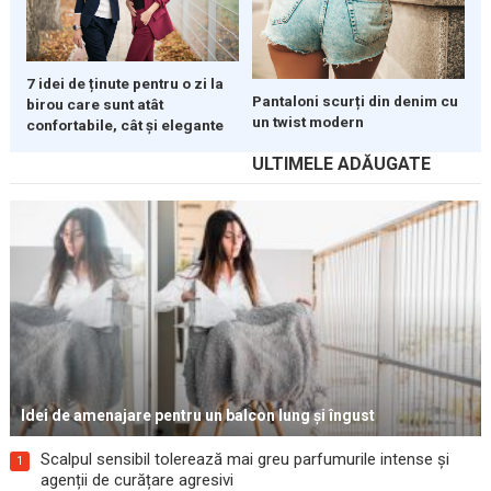
7 idei de ținute pentru o zi la
Pantaloni scurți din denim cu
birou care sunt atât
un twist modern
confortabile, cât și elegante
ULTIMELE ADĂUGATE
Idei de amenajare pentru un balcon lung și îngust
Scalpul sensibil tolerează mai greu parfumurile intense și
1
agenții de curățare agresivi