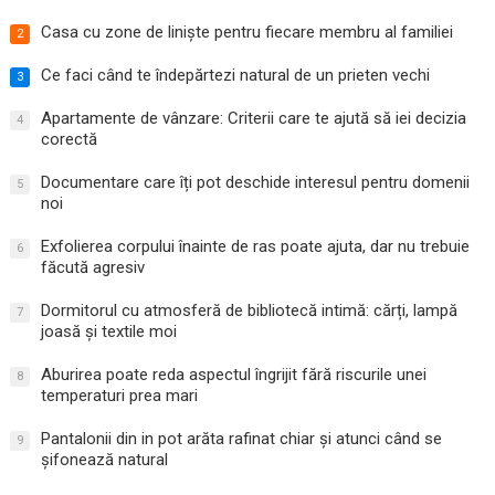
Casa cu zone de liniște pentru fiecare membru al familiei
2
Ce faci când te îndepărtezi natural de un prieten vechi
3
Apartamente de vânzare: Criterii care te ajută să iei decizia
4
corectă
Documentare care îți pot deschide interesul pentru domenii
5
noi
Exfolierea corpului înainte de ras poate ajuta, dar nu trebuie
6
făcută agresiv
Dormitorul cu atmosferă de bibliotecă intimă: cărți, lampă
7
joasă și textile moi
Aburirea poate reda aspectul îngrijit fără riscurile unei
8
temperaturi prea mari
Pantalonii din in pot arăta rafinat chiar și atunci când se
9
șifonează natural