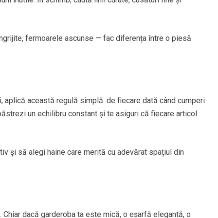
e îngrijite, fermoarele ascunse — fac diferența între o piesă
, aplică această regulă simplă: de fiecare dată când cumperi
ăstrezi un echilibru constant și te asiguri că fiecare articol
v și să alegi haine care merită cu adevărat spațiul din
. Chiar dacă garderoba ta este mică, o eșarfă elegantă, o