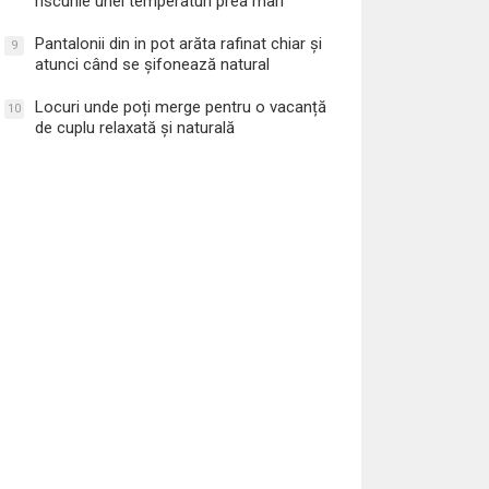
riscurile unei temperaturi prea mari
Pantalonii din in pot arăta rafinat chiar și
9
atunci când se șifonează natural
Locuri unde poți merge pentru o vacanță
10
de cuplu relaxată și naturală