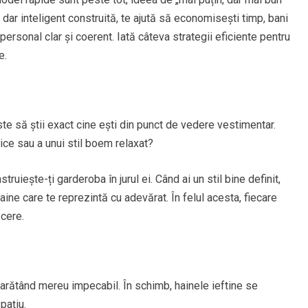
dar inteligent construită, te ajută să economisești timp, bani
l personal clar și coerent. Iată câteva strategii eficiente pentru
e.
e să știi exact cine ești din punct de vedere vestimentar.
ice sau a unui stil boem relaxat?
uiește-ți garderoba în jurul ei. Când ai un stil bine definit,
aine care te reprezintă cu adevărat. În felul acesta, fiecare
ăcere.
, arătând mereu impecabil. În schimb, hainele ieftine se
pațiu.