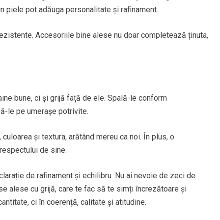
n piele pot adăuga personalitate și rafinament.
ezistente. Accesoriile bine alese nu doar completează ținuta,
e bune, ci și grijă față de ele. Spală-le conform
ză-le pe umerașe potrivite.
 culoarea și textura, arătând mereu ca noi. În plus, o
 respectului de sine.
arație de rafinament și echilibru. Nu ai nevoie de zeci de
se alese cu grijă, care te fac să te simți încrezătoare și
ntitate, ci în coerență, calitate și atitudine.