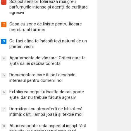
Scalpul sensibil tolerează mai greu
1
parfumurile intense și agenții de curățare
agresivi
Casa cu zone de liniște pentru fiecare
2
membru al familiei
Ce faci când te îndepărtezi natural de un
3
prieten vechi
Apartamente de vânzare: Criterii care te
4
ajută să iei decizia corectă
Documentare care îți pot deschide
5
interesul pentru domenii noi
Exfolierea corpului înainte de ras poate
6
ajuta, dar nu trebuie făcută agresiv
Dormitorul cu atmosferă de bibliotecă
7
intimă: cărți, lampă joasă și textile moi
Aburirea poate reda aspectul îngrijit fără
8