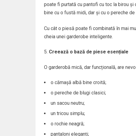
poate fi purtată cu pantofi cu toc la birou ș
bine cu o fustă midi, dar și cu o pereche de 
Cu cât o piesă poate fi combinată în mai mul
cheia unei garderobe inteligente.
Creează o bază de piese esențiale
O garderobă mică, dar funcțională, are nevo
o cămașă albă bine croită;
o pereche de blugi clasici;
un sacou neutru;
un tricou simplu;
o rochie neagră;
pantaloni eleganți;