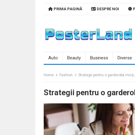
Skip
PRIMA PAGINĂ
DESPRE NOI
P
to
content
Auto
Beauty
Business
Diverse
Home
Fashion
Strategii pentru o garderobă mică,
Strategii pentru o garder