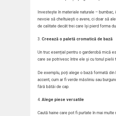
Investește în materiale naturale – bumbac, in
nevoie să cheltuiești o avere, ci doar să a
de calitate decât trei care își pierd forma d
Creează o paletă cromatică de bază
Un truc esențial pentru o garderobă mică es
care se potrivesc între ele și cu tonul pielii t
De exemplu, poți alege o bază formată din be
accent, cum ar fi verde măsliniu sau burgund
fără bătăi de cap.
Alege piese versatile
Caută haine care pot fi purtate în mai multe