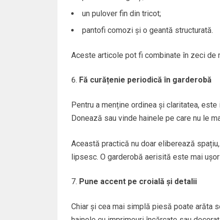
un pulover fin din tricot;
pantofi comozi și o geantă structurată.
Aceste articole pot fi combinate în zeci de m
Fă curățenie periodică în garderobă
Pentru a menține ordinea și claritatea, este 
Donează sau vinde hainele pe care nu le mai
Această practică nu doar eliberează spațiu, c
lipsesc. O garderobă aerisită este mai ușor
Pune accent pe croială și detalii
Chiar și cea mai simplă piesă poate arăta sc
hainele cu imprimeuri încărcate sau decorațiun