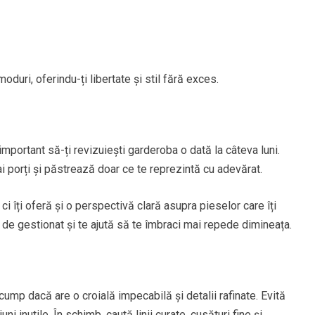
oduri, oferindu-ți libertate și stil fără exces.
important să-ți revizuiești garderoba o dată la câteva luni.
 porți și păstrează doar ce te reprezintă cu adevărat.
i îți oferă și o perspectivă clară asupra pieselor care îți
 de gestionat și te ajută să te îmbraci mai repede dimineața.
ump dacă are o croială impecabilă și detalii rafinate. Evită
i inutile. În schimb, caută linii curate, cusături fine și