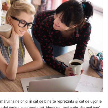
ul hainelor, ci în cât de bine te reprezintă și cât de ușor le
modei rapide sunt peste tot, ideea de „mai puțin, dar mai bun”