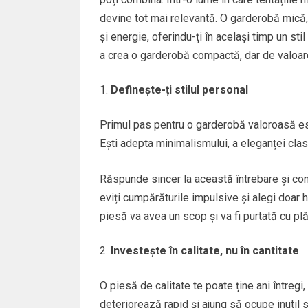
devine tot mai relevantă. O garderobă mică, 
și energie, oferindu-ți în același timp un sti
a crea o garderobă compactă, dar de valoar
Definește-ți stilul personal
Primul pas pentru o garderobă valoroasă est
Ești adepta minimalismului, a eleganței clas
Răspunde sincer la această întrebare și constr
eviți cumpărăturile impulsive și alegi doar h
piesă va avea un scop și va fi purtată cu pl
Investește în calitate, nu în cantitate
O piesă de calitate te poate ține ani întregi
deteriorează rapid și ajung să ocupe inutil s