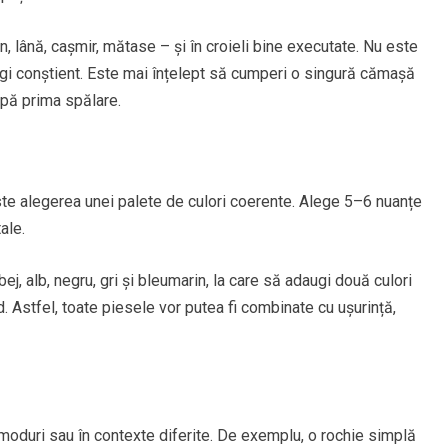
, lână, cașmir, mătase – și în croieli bine executate. Nu este
legi conștient. Este mai înțelept să cumperi o singură cămașă
upă prima spălare.
te alegerea unei palete de culori coerente. Alege 5–6 nuanțe
ale.
j, alb, negru, gri și bleumarin, la care să adaugi două culori
. Astfel, toate piesele vor putea fi combinate cu ușurință,
 moduri sau în contexte diferite. De exemplu, o rochie simplă