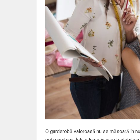
O garderobă valoroasă nu se măsoară în număr
poți combina. Într-o lume în care tentațiile 