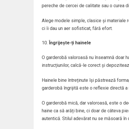
pereche de cercei de calitate sau o curea di
Alege modele simple, clasice și materiale r
ci îi dau un aer sofisticat, fără efort.
Îngrijește-ți hainele
O garderobă valoroasă nu înseamnă doar hain
instrucțiunilor, calcă-le corect și depozitea
Hainele bine întreținute își păstrează forma,
garderobă îngrijită este o reflexie directă a
O garderobă mică, dar valoroasă, este o decl
haine ca să arăți bine, ci doar de câteva pie
autentică. Stilul adevărat nu se măsoară în ca