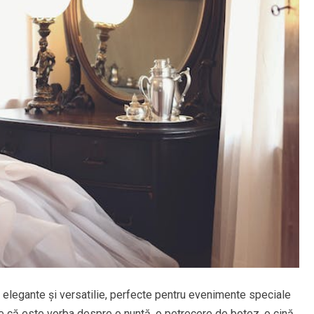
elegante și versatilie, perfecte pentru evenimente speciale
e că este vorba despre o nuntă, o petrecere de botez, o cină