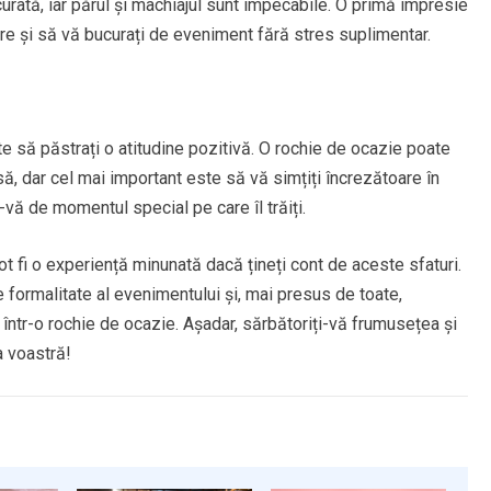
curată, iar părul și machiajul sunt impecabile. O primă impresie
are și să vă bucurați de eveniment fără stres suplimentar.
te să păstrați o atitudine pozitivă. O rochie de ocazie poate
ă, dar cel mai important este să vă simțiți încrezătoare în
i-vă de momentul special pe care îl trăiți.
ot fi o experiență minunată dacă țineți cont de aceste sfaturi.
de formalitate al evenimentului și, mai presus de toate,
ă într-o rochie de ocazie. Așadar, sărbătoriți-vă frumusețea și
a voastră!