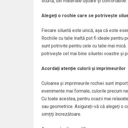
scurtă, din materiale ușoare și confortabile.
Alegeți o rochie care se potrivește silu
Fiecare siluetă este unică, așa că este esen
Rochiile cu talie înaltă pot fi ideale pentru 
sunt potrivite pentru cele cu talie mai mică. 
potrivește cel mai bine siluetei voastre și p
Acordați atenție culorii și imprimeurilor
Culoarea și imprimeurile rochiei sunt import
evenimente mai formale, culorile precum negr
Cu toate acestea, pentru ocazii mai relaxate,
sau geometrice. Asigurați-vă că alegeți o cu
simțiți încrezătoare.