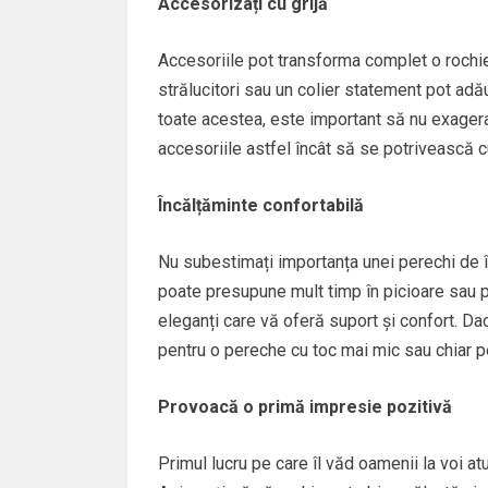
Accesorizați cu grijă
Accesoriile pot transforma complet o rochi
strălucitori sau un colier statement pot adă
toate acestea, este important să nu exageraț
accesoriile astfel încât să se potrivească cu 
Încălțăminte confortabilă
Nu subestimați importanța unei perechi de î
poate presupune mult timp în picioare sau 
eleganți care vă oferă suport și confort. Dacă
pentru o pereche cu toc mai mic sau chiar pe
Provoacă o primă impresie pozitivă
Primul lucru pe care îl văd oamenii la voi at