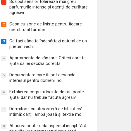
Scalpul sensibil tolerează mai greu
1
parfumurile intense și agenții de curățare
agresivi
Casa cu zone de liniște pentru fiecare
2
membru al familiei
Ce faci când te îndepărtezi natural de un
3
prieten vechi
Apartamente de vânzare: Criterii care te
4
ajută să iei decizia corectă
Documentare care îți pot deschide
5
interesul pentru domenii noi
Exfolierea corpului înainte de ras poate
6
ajuta, dar nu trebuie făcută agresiv
Dormitorul cu atmosferă de bibliotecă
7
intimă: cărți, lampă joasă și textile moi
Aburirea poate reda aspectul îngrijit fără
8