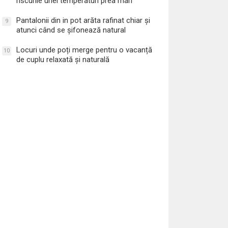
riscurile unei temperaturi prea mari
Pantalonii din in pot arăta rafinat chiar și
9
atunci când se șifonează natural
Locuri unde poți merge pentru o vacanță
10
de cuplu relaxată și naturală