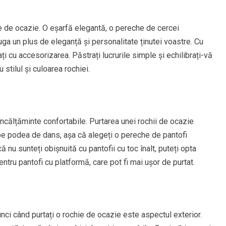
e de ocazie. O eșarfă elegantă, o pereche de cercei
uga un plus de eleganță și personalitate ținutei voastre. Cu
i cu accesorizarea. Păstrați lucrurile simple și echilibrați-vă
stilul și culoarea rochiei.
ncălțăminte confortabile. Purtarea unei rochii de ocazie
pe podea de dans, așa că alegeți o pereche de pantofi
 nu sunteți obișnuită cu pantofii cu toc înalt, puteți opta
ntru pantofi cu platformă, care pot fi mai ușor de purtat.
unci când purtați o rochie de ocazie este aspectul exterior.