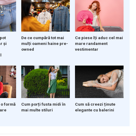
 pot
De ce cumpără tot mai
Ce piese îți aduc cel mai
r și
mulți oameni haine pre-
mare randament
owned
vestimentar
l
Cum să creezi ținute
 o formă
Cum porți fusta midi în
elegante cu balerini
mare
mai multe stiluri