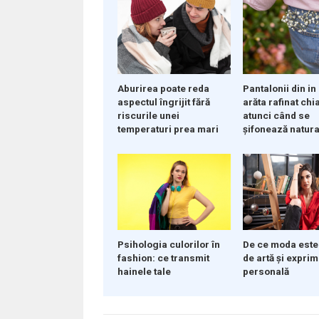
Aburirea poate reda
Pantalonii din in
aspectul îngrijit fără
arăta rafinat chia
riscurile unei
atunci când se
temperaturi prea mari
șifonează natura
Psihologia culorilor în
De ce moda este
fashion: ce transmit
de artă și expri
hainele tale
personală