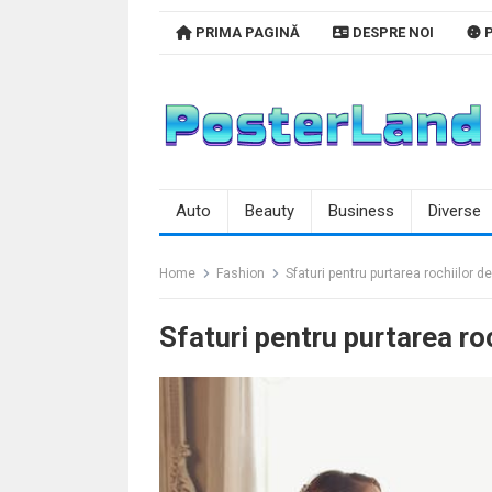
Skip
PRIMA PAGINĂ
DESPRE NOI
P
to
content
Auto
Beauty
Business
Diverse
Home
Fashion
Sfaturi pentru purtarea rochiilor d
Sfaturi pentru purtarea ro