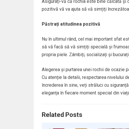
Asigurați-vă că rochia este bine călcată și 
pozitivă vă va ajuta să vă simțiți încrezăto
Păstrați atitudinea pozitivă
Nu în ultimul rând, cel mai important sfat es
să vă facă să vă simțiți specială și frumoas
propria piele. Zâmbiți, socializați și bucuraț
Alegerea și purtarea unei rochii de ocazie p
Cu atenție la detalii, respectarea nivelului 
încrederea în sine, veți străluci cu siguranț
eleganța în fiecare moment special din viaț
Related Posts