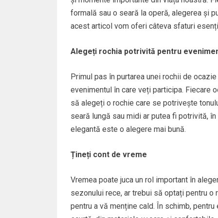
formală sau o seară la operă, alegerea și pu
acest articol vom oferi câteva sfaturi esenți
Alegeți rochia potrivită pentru evenime
Primul pas în purtarea unei rochii de ocazie
evenimentul în care veți participa. Fiecare oc
să alegeți o rochie care se potrivește tonul
seară lungă sau midi ar putea fi potrivită, î
elegantă este o alegere mai bună.
Țineți cont de vreme
Vremea poate juca un rol important în aleger
sezonului rece, ar trebui să optați pentru o
pentru a vă menține cald. În schimb, pentru 