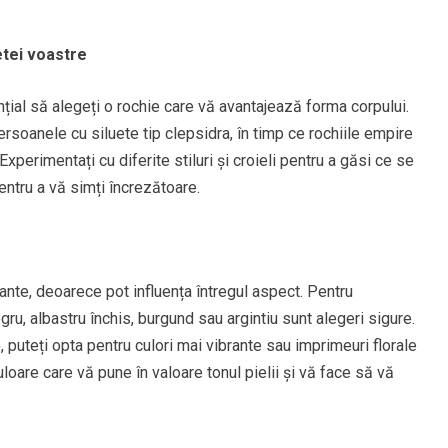
etei voastre
țial să alegeți o rochie care vă avantajează forma corpului.
persoanele cu siluete tip clepsidra, în timp ce rochiile empire
Experimentați cu diferite stiluri și croieli pentru a găsi ce se
entru a vă simți încrezătoare.
ante, deoarece pot influența întregul aspect. Pentru
u, albastru închis, burgund sau argintiu sunt alegeri sigure.
 puteți opta pentru culori mai vibrante sau imprimeuri florale
loare care vă pune în valoare tonul pielii și vă face să vă