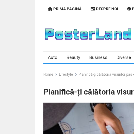
Skip
PRIMA PAGINĂ
DESPRE NOI
P
to
content
Auto
Beauty
Business
Diverse
Home
Lifestyle
Planifică-ți călătoria visurilor pas
Planifică-ți călătoria visu