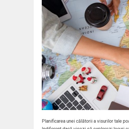
Planificarea unei călătorii a visurilor tale 
Indiferent dacă visezi să explorezi locuri ex