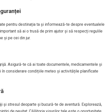
siguranței
ate pentru destinația ta și informează-te despre eventualele
mportant să ai o trusă de prim ajutor și să respecți regulile
 și pe cei din jur.
grijă. Asigură-te că ai toate documentele, medicamentele și
 în considerare condițiile meteo și activitățile planificate
ră
riji și stresul deoparte și bucură-te de aventură. Explorează,
ntiri de neuitat. Călătoria visurilor tale este o oportunitate