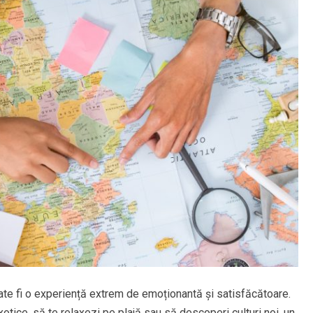
poate fi o experiență extrem de emoționantă și satisfăcătoare.
otice, să te relaxezi pe plajă sau să descoperi culturi noi, un