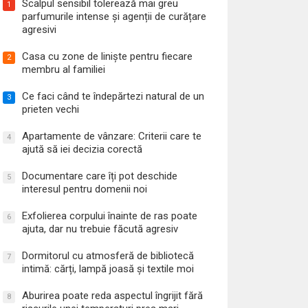
Scalpul sensibil tolerează mai greu
1
parfumurile intense și agenții de curățare
agresivi
Casa cu zone de liniște pentru fiecare
2
membru al familiei
Ce faci când te îndepărtezi natural de un
3
prieten vechi
Apartamente de vânzare: Criterii care te
4
ajută să iei decizia corectă
Documentare care îți pot deschide
5
interesul pentru domenii noi
Exfolierea corpului înainte de ras poate
6
ajuta, dar nu trebuie făcută agresiv
Dormitorul cu atmosferă de bibliotecă
7
intimă: cărți, lampă joasă și textile moi
Aburirea poate reda aspectul îngrijit fără
8