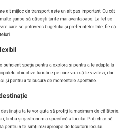
re alt mijloc de transport este un alt pas important. Cu cât
 multe șanse să găsești tarife mai avantajoase. La fel se
are care se potrivesc bugetului și preferințelor tale, fie că
eluri.
lexibil
ere suficient spațiu pentru a explora și pentru a te adapta la
ncipalele obiective turistice pe care vrei să le vizitezi, dar
 noi și pentru a te bucura de momentele spontane.
destinație
destinația ta te vor ajuta să profiți la maximum de călătorie.
ri, limba și gastronomia specifică a locului. Poți chiar să
lă pentru a te simți mai aproape de locuitorii locului.