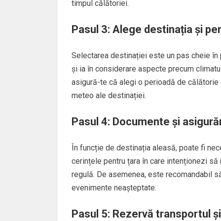
timpul călătoriei.
Pasul 3: Alege destinația și per
Selectarea destinației este un pas cheie în p
și ia în considerare aspecte precum climatul
asigură-te că alegi o perioadă de călătorie 
meteo ale destinației.
Pasul 4: Documente și asigurăr
În funcție de destinația aleasă, poate fi ne
cerințele pentru țara în care intenționezi s
regulă. De asemenea, este recomandabil să o
evenimente neașteptate.
Pasul 5: Rezervă transportul ș