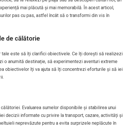
xperiență mai plăcută și mai memorabilă. În acest articol,
urilor pas cu pas, astfel încât să o transformi din vis în
le de călătorie
 tale este să îți clarifici obiectivele. Ce îți dorești să realizezi
zi o anumită destinație, să experimentezi aventuri extreme
rea obiectivelor îți va ajuta să îți concentrezi eforturile și să iei
i.
i călătoriei. Evaluarea sumelor disponibile și stabilirea unui
ei decizii informate cu privire la transport, cazare, activități și
heltuieli neprevăzute pentru a evita surprizele neplăcute în