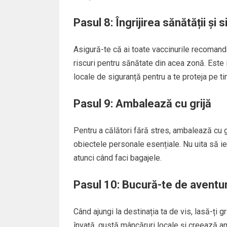
Pasul 8: Îngrijirea sănătății și 
Asigură-te că ai toate vaccinurile recomand
riscuri pentru sănătate din acea zonă. Este i
locale de siguranță pentru a te proteja pe tine
Pasul 9: Ambalează cu grijă
Pentru a călători fără stres, ambalează cu 
obiectele personale esențiale. Nu uita să iei
atunci când faci bagajele.
Pasul 10: Bucură-te de aventu
Când ajungi la destinația ta de vis, lasă-ți g
învață, gustă mâncăruri locale și creează ami