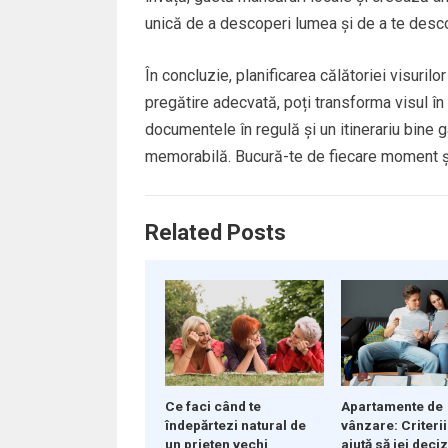
unică de a descoperi lumea și de a te descop
În concluzie, planificarea călătoriei visurilo
pregătire adecvată, poți transforma visul în r
documentele în regulă și un itinerariu bine g
memorabilă. Bucură-te de fiecare moment și 
Related Posts
Ce faci când te
Apartamente de
îndepărtezi natural de
vânzare: Criterii
un prieten vechi
ajută să iei deci