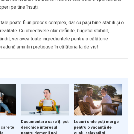
eri pe tine însuți.
r tale poate fi un proces complex, dar cu pași bine stabili și o
ealitate. Cu obiectivele clar definite, bugetul stabilit,
ândit, vei avea toate ingredientele pentru o călătorie
adună amintiri prețioase în călătoria ta de vis!
Documentare care îți pot
Locuri unde poți merge
 care te
deschide interesul
pentru o vacanță de
zia
pentru domenii noi
cuplu relaxată și