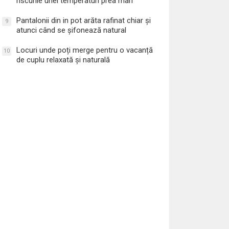
riscurile unei temperaturi prea mari
Pantalonii din in pot arăta rafinat chiar și
9
atunci când se șifonează natural
Locuri unde poți merge pentru o vacanță
10
de cuplu relaxată și naturală