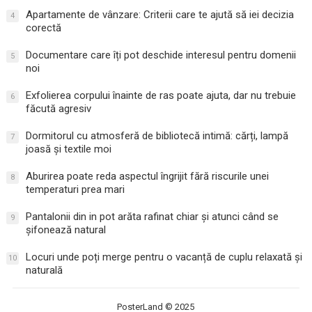
Apartamente de vânzare: Criterii care te ajută să iei decizia
4
corectă
Documentare care îți pot deschide interesul pentru domenii
5
noi
Exfolierea corpului înainte de ras poate ajuta, dar nu trebuie
6
făcută agresiv
Dormitorul cu atmosferă de bibliotecă intimă: cărți, lampă
7
joasă și textile moi
Aburirea poate reda aspectul îngrijit fără riscurile unei
8
temperaturi prea mari
Pantalonii din in pot arăta rafinat chiar și atunci când se
9
șifonează natural
Locuri unde poți merge pentru o vacanță de cuplu relaxată și
10
naturală
PosterLand
© 2025