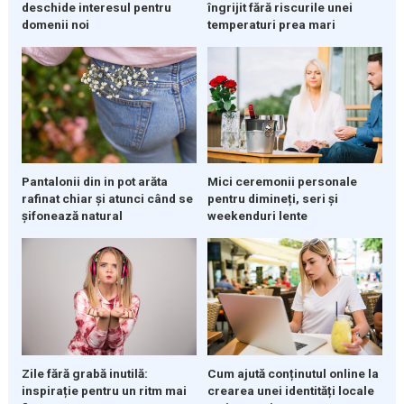
deschide interesul pentru
îngrijit fără riscurile unei
domenii noi
temperaturi prea mari
Pantalonii din in pot arăta
Mici ceremonii personale
rafinat chiar și atunci când se
pentru dimineți, seri și
șifonează natural
weekenduri lente
Zile fără grabă inutilă:
Cum ajută conținutul online la
inspirație pentru un ritm mai
crearea unei identități locale