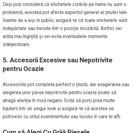
Deși poți considera că etichetele vizibile pe haine nu sunt o
problemă, acestea pot afecta aspectul general al ținutei tale.
Înainte de a ieși în public, asigură-te că toate etichetele sunt
îndepărtate sau trecute într-o poziție invizibilă. Astfel, vei
arăta mai îngrijită și vei evita eventualele momente
stânjenitoare.
5.
Accesorii Excesive sau Nepotrivite
pentru Ocazie
Accesoriile pot completa perfect o ținută, dar exagerarea sau
alegerea unor piese nepotrivite pentru ocazie poate să
atragă atenția în mod negativ. Evită să porți prea multe
bijuterii într-un singur look și asigură-te că acestea se
potrivesc cu stilul evenimentului sau locului în care te afli.
Cum să Alegi Cu Grijă Piesele