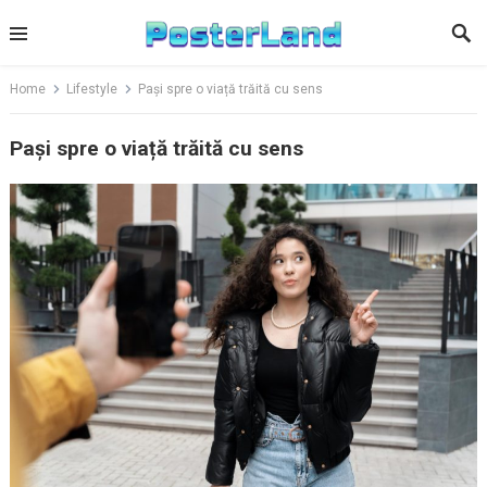
Skip
to
content
Home
Lifestyle
Pași spre o viață trăită cu sens
Pași spre o viață trăită cu sens