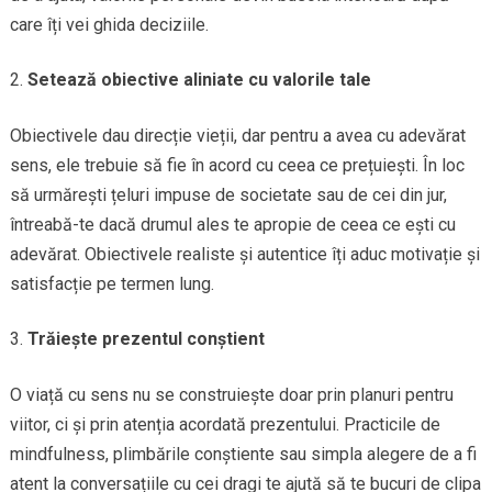
care îți vei ghida deciziile.
Setează obiective aliniate cu valorile tale
Obiectivele dau direcție vieții, dar pentru a avea cu adevărat
sens, ele trebuie să fie în acord cu ceea ce prețuiești. În loc
să urmărești țeluri impuse de societate sau de cei din jur,
întreabă-te dacă drumul ales te apropie de ceea ce ești cu
adevărat. Obiectivele realiste și autentice îți aduc motivație și
satisfacție pe termen lung.
Trăiește prezentul conștient
O viață cu sens nu se construiește doar prin planuri pentru
viitor, ci și prin atenția acordată prezentului. Practicile de
mindfulness, plimbările conștiente sau simpla alegere de a fi
atent la conversațiile cu cei dragi te ajută să te bucuri de clipa