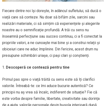
Fiecare dintre noi își dorește, în adâncul sufletului, să ducă o
viață care să conteze. Nu doar să bifăm zile, sarcini sau
realizări materiale, ci să simțim că experiențele și alegerile
noastre au o semnificație profundă. A trăi cu sens nu
înseamnă perfecțiune sau succes continuu, ci a fi conectat la
propriile valori, a ne cunoaște mai bine și a construi relații și
obiceiuri care ne aduc împlinire. Din fericire, acest drum nu
presupune schimbări uriașe, ci pași clari și conștienți.
Descoperă ce contează pentru tine
Primul pas spre o viață trăită cu sens este să îți clarifici
valorile. Întreabă-te: ce îmi aduce bucurie autentică? Ce
principii nu aș vrea să încalc, indiferent de situație? Fie că
este vorba despre familie, libertate, creativitate sau dorința
de a ajuta, valorile personale devin busola interioară după