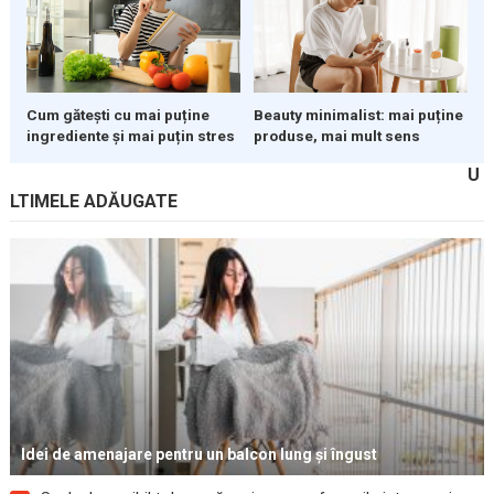
Cum gătești cu mai puține
Beauty minimalist: mai puține
ingrediente și mai puțin stres
produse, mai mult sens
U
LTIMELE ADĂUGATE
Idei de amenajare pentru un balcon lung și îngust