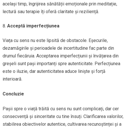
același timp, îngrijirea sănătății emoționale prin meditație,
lectură sau terapie îți oferă claritate și reziliență.
Acceptă imperfecțiunea
Viața cu sens nu este lipsită de obstacole. Eșecurile,
dezamăgirile și perioadele de incertitudine fac parte din
drumul fiecăruia. Acceptarea imperfecțiunii și învățarea din
greșeli sunt pași importanți spre autenticitate. Perfecțiunea
este o iluzie, dar autenticitatea aduce liniște și forță
interioară.
Concluzie
Pașii spre o viață trăită cu sens nu sunt complicați, dar cer
consecvență și sinceritate cu tine însuți. Clarificarea valorilor,
stabilirea obiectivelor autentice, cultivarea recunoștinței și a