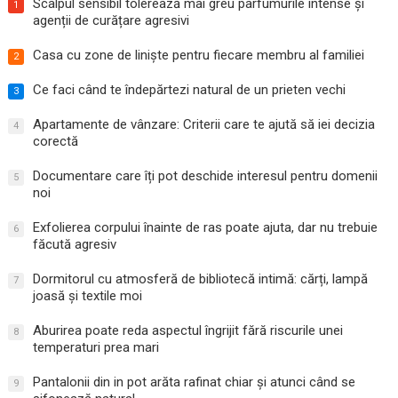
Scalpul sensibil tolerează mai greu parfumurile intense și
1
agenții de curățare agresivi
Casa cu zone de liniște pentru fiecare membru al familiei
2
Ce faci când te îndepărtezi natural de un prieten vechi
3
Apartamente de vânzare: Criterii care te ajută să iei decizia
4
corectă
Documentare care îți pot deschide interesul pentru domenii
5
noi
Exfolierea corpului înainte de ras poate ajuta, dar nu trebuie
6
făcută agresiv
Dormitorul cu atmosferă de bibliotecă intimă: cărți, lampă
7
joasă și textile moi
Aburirea poate reda aspectul îngrijit fără riscurile unei
8
temperaturi prea mari
Pantalonii din in pot arăta rafinat chiar și atunci când se
9