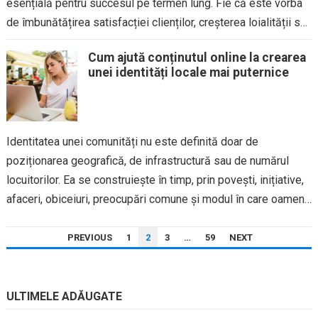
esențială pentru succesul pe termen lung. Fie că este vorba
de îmbunătățirea satisfacției clienților, creșterea loialității sau
maximizarea veniturilor recurente,...
Cum ajută conținutul online la crearea
unei identități locale mai puternice
Identitatea unei comunități nu este definită doar de
poziționarea geografică, de infrastructură sau de numărul
locuitorilor. Ea se construiește în timp, prin povești, inițiative,
afaceri, obiceiuri, preocupări comune și modul în care oamenii
se raportează...
PAGINAȚIE
PREVIOUS
1
2
3
…
59
NEXT
ARTICOLE
ULTIMELE ADĂUGATE