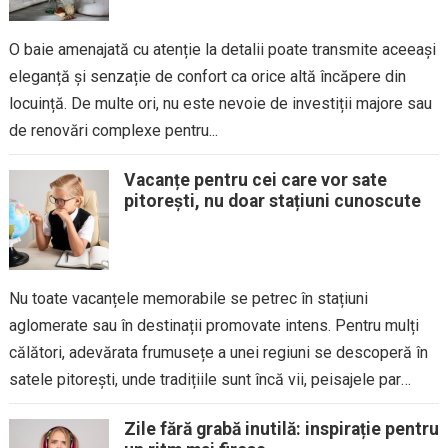
O baie amenajată cu atenție la detalii poate transmite aceeași
eleganță și senzație de confort ca orice altă încăpere din
locuință. De multe ori, nu este nevoie de investiții majore sau
de renovări complexe pentru...
Vacanțe pentru cei care vor sate
pitorești, nu doar stațiuni cunoscute
Nu toate vacanțele memorabile se petrec în stațiuni
aglomerate sau în destinații promovate intens. Pentru mulți
călători, adevărata frumusețe a unei regiuni se descoperă în
satele pitorești, unde tradițiile sunt încă vii, peisajele par
neatinse...
Zile fără grabă inutilă: inspirație pentru