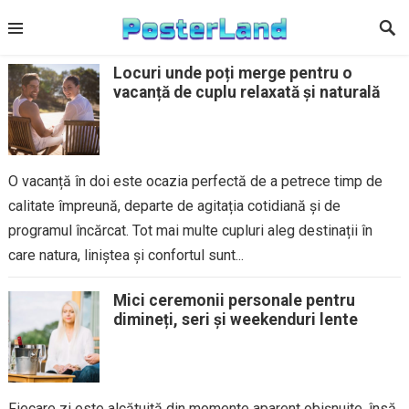
Skip
to
content
Locuri unde poți merge pentru o
vacanță de cuplu relaxată și naturală
O vacanță în doi este ocazia perfectă de a petrece timp de
calitate împreună, departe de agitația cotidiană și de
programul încărcat. Tot mai multe cupluri aleg destinații în
care natura, liniștea și confortul sunt...
Mici ceremonii personale pentru
dimineți, seri și weekenduri lente
Fiecare zi este alcătuită din momente aparent obișnuite, însă