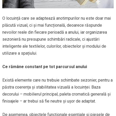
O locuință care se adaptează anotimpurilor nu este doar mai
plăcută vizual, ci și mai funcțională, deoarece răspunde
nevoilor reale din fiecare perioadă a anului, iar organizarea
sezonieră nu presupune schimbări radicale, ci ajustări
inteligente ale textilelor, culorilor, obiectelor și modului de
utilizare a spațiului.
Ce rămâne constant pe tot parcursul anului
Există elemente care nu trebuie schimbate sezonier, pentru a
păstra coerența și stabilitatea vizuală a locuinței. Baza
decorului – mobilierul principal, paleta cromatică generală și
finisajele – ar trebui să fie neutre și ușor de adaptat.
De asemenea, obiectele funcționale esențiale și piesele de