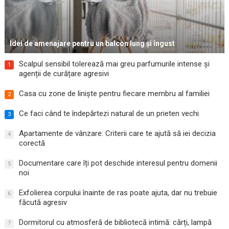
Idei de amenajare pentru un balcon lung și îngust
Scalpul sensibil tolerează mai greu parfumurile intense și
1
agenții de curățare agresivi
Casa cu zone de liniște pentru fiecare membru al familiei
2
Ce faci când te îndepărtezi natural de un prieten vechi
3
Apartamente de vânzare: Criterii care te ajută să iei decizia
4
corectă
Documentare care îți pot deschide interesul pentru domenii
5
noi
Exfolierea corpului înainte de ras poate ajuta, dar nu trebuie
6
făcută agresiv
Dormitorul cu atmosferă de bibliotecă intimă: cărți, lampă
7