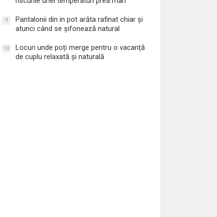
riscurile unei temperaturi prea mari
Pantalonii din in pot arăta rafinat chiar și
9
atunci când se șifonează natural
Locuri unde poți merge pentru o vacanță
10
de cuplu relaxată și naturală