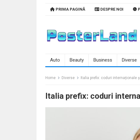
Skip
PRIMA PAGINĂ
DESPRE NOI
P
to
content
Auto
Beauty
Business
Diverse
Home
Diverse
Italia prefix: coduri internaționale 
Italia prefix: coduri intern