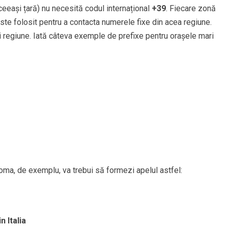
 aceeași țară) nu necesită codul internațional
+39
. Fiecare zonă
ste folosit pentru a contacta numerele fixe din acea regiune.
și regiune. Iată câteva exemple de prefixe pentru orașele mari
oma, de exemplu, va trebui să formezi apelul astfel:
 Italia