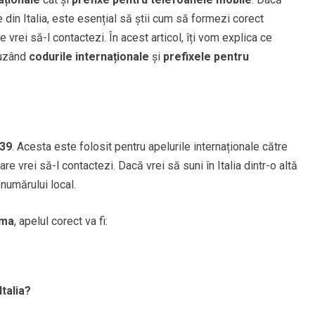
din Italia, este esențial să știi cum să formezi corect
e vrei să-l contactezi. În acest articol, îți vom explica ce
luzând
codurile internaționale
și
prefixele pentru
39
. Acesta este folosit pentru apelurile internaționale către
are vrei să-l contactezi. Dacă vrei să suni în Italia dintr-o altă
 numărului local.
ma
, apelul corect va fi:
talia?