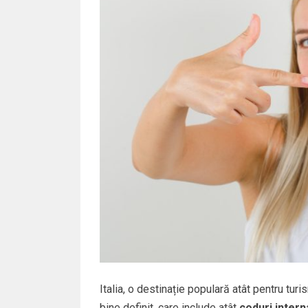
Italia, o destinație populară atât pentru tur
bine definit, care include atât
coduri intern