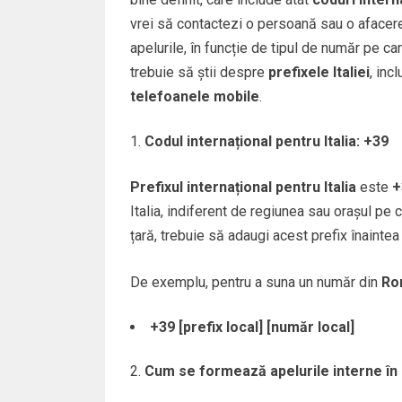
vrei să contactezi o persoană sau o afacere 
apelurile, în funcție de tipul de număr pe car
trebuie să știi despre
prefixele Italiei
, inc
telefoanele mobile
.
Codul internațional pentru Italia: +39
Prefixul internațional pentru Italia
este
+
Italia, indiferent de regiunea sau orașul pe c
țară, trebuie să adaugi acest prefix înaintea
De exemplu, pentru a suna un număr din
Ro
+39 [prefix local] [număr local]
Cum se formează apelurile interne în I