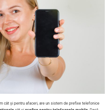
ism cât și pentru afaceri, are un sistem de prefixe telefonice
aționale
cât și
prefixe pentru telefoanele mobile
. Dacă