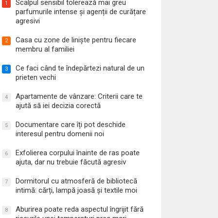
Scalpul sensibil tolerează mai greu
1
parfumurile intense și agenții de curățare
agresivi
Casa cu zone de liniște pentru fiecare
2
membru al familiei
Ce faci când te îndepărtezi natural de un
3
prieten vechi
Apartamente de vânzare: Criterii care te
4
ajută să iei decizia corectă
Documentare care îți pot deschide
5
interesul pentru domenii noi
Exfolierea corpului înainte de ras poate
6
ajuta, dar nu trebuie făcută agresiv
Dormitorul cu atmosferă de bibliotecă
7
intimă: cărți, lampă joasă și textile moi
Aburirea poate reda aspectul îngrijit fără
8