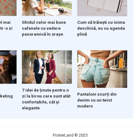
el mai
Ghidul celor mai bune
Cum să trăiești cu inima
tr-o zi
cafenele cu vedere
deschisă, nu cu agenda
panoramică în orașe
plină
7 idei de ținute pentru o
Pantaloni scurți din
rketing
zi la birou care sunt atât
denim cu un twist
confortabile, cât și
modern
elegante
PosterLand
© 2025