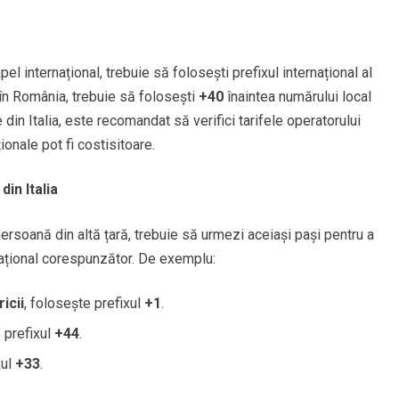
apel internațional, trebuie să folosești prefixul internațional al
 în România, trebuie să folosești
+40
înaintea numărului local
 din Italia, este recomandat să verifici tarifele operatorului
ionale pot fi costisitoare.
in Italia
 persoană din altă țară, trebuie să urmezi aceiași pași pentru a
rnațional corespunzător. De exemplu:
icii
, folosește prefixul
+1
.
 prefixul
+44
.
xul
+33
.