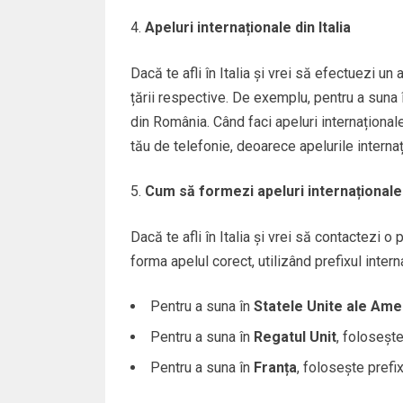
Apeluri internaționale din Italia
Dacă te afli în Italia și vrei să efectuezi un 
țării respective. De exemplu, pentru a suna
din România. Când faci apeluri internaționale
tău de telefonie, deoarece apelurile internaț
Cum să formezi apeluri internaționale d
Dacă te afli în Italia și vrei să contactezi o
forma apelul corect, utilizând prefixul inte
Pentru a suna în
Statele Unite ale Amer
Pentru a suna în
Regatul Unit
, folosește
Pentru a suna în
Franța
, folosește prefi