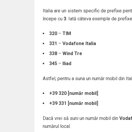
Italia are un sistem specific de prefixe pent
începe cu
3
. Iată câteva exemple de prefixe
320
–
TIM
331
–
Vodafone Italia
338
–
Wind Tre
345
–
Iliad
Astfel, pentru a suna un număr mobil din Itali
+39 320 [număr mobil]
+39 331 [număr mobil]
Dacă vrei să suni un număr mobil din
Vodaf
numărul local.