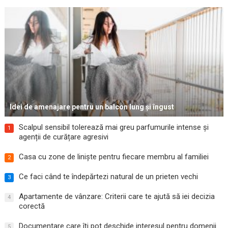
Idei de amenajare pentru un balcon lung și îngust
Scalpul sensibil tolerează mai greu parfumurile intense și
1
agenții de curățare agresivi
Casa cu zone de liniște pentru fiecare membru al familiei
2
Ce faci când te îndepărtezi natural de un prieten vechi
3
Apartamente de vânzare: Criterii care te ajută să iei decizia
4
corectă
Documentare care îți pot deschide interesul pentru domenii
5