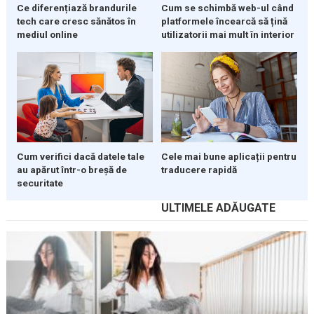
Ce diferențiază brandurile
Cum se schimbă web-ul când
tech care cresc sănătos în
platformele încearcă să țină
mediul online
utilizatorii mai mult în interior
Cum verifici dacă datele tale
Cele mai bune aplicații pentru
au apărut într-o breșă de
traducere rapidă
securitate
ULTIMELE ADĂUGATE