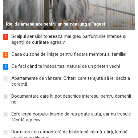
Idei de amenajare pentru un balcon lung și îngust
Scalpul sensibil tolerează mai greu parfumurile intense și
1
agenții de curățare agresivi
Casa cu zone de liniște pentru fiecare membru al familiei
2
Ce faci când te îndepărtezi natural de un prieten vechi
3
Apartamente de vânzare: Criterii care te ajută să iei decizia
4
corectă
Documentare care îți pot deschide interesul pentru domenii
5
noi
Exfolierea corpului înainte de ras poate ajuta, dar nu trebuie
6
făcută agresiv
Dormitorul cu atmosferă de bibliotecă intimă: cărți, lampă
7
joasă și textile moi