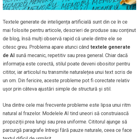
Textele generate de inteligența artificială sunt din ce în ce
mai folosite pentru articole, descrieri de produse sau conținut
de blog, însă mulți observă rapid că unele dintre ele se
citesc greu. Problema apare atunci când
textele generate
de AI
sună mecanic, repetitiv sau prea general. Chiar dacă
informația este corectă, stilul poate deveni obositor pentru
cititor, iar articolul nu transmite naturalețea unui text scris de
un om. Din fericire, aceste probleme pot fi corectate relativ
ușor prin câteva ajustări simple de structură și stil.
Una dintre cele mai frecvente probleme este lipsa unui ritm
natural al frazelor. Modelele AI tind uneori să construiască
propoziții prea lungi sau prea uniforme. Cititorul ajunge să
parcurgă paragrafe întregi fără pauze naturale, ceea ce face
textul dificil de urmărit.