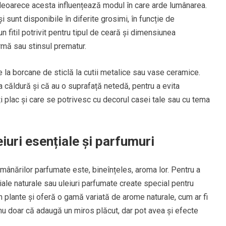
, deoarece acesta influențează modul în care arde lumânarea.
 sunt disponibile în diferite grosimi, în funcție de
 fitil potrivit pentru tipul de ceară și dimensiunea
ormă sau stinsul prematur.
e la borcane de sticlă la cutii metalice sau vase ceramice.
a căldură și că au o suprafață netedă, pentru a evita
ți plac și care se potrivesc cu decorul casei tale sau cu tema
iuri esențiale și parfumuri
umânărilor parfumate este, bineînțeles, aroma lor. Pentru a
iale naturale sau uleiuri parfumate create special pentru
in plante și oferă o gamă variată de arome naturale, cum ar fi
e nu doar că adaugă un miros plăcut, dar pot avea și efecte