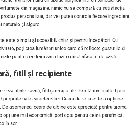
 parfumate din magazine, nimic nu se compară cu satisfacția
n produs personalizat, dar vei putea controla fiecare ingredient
t naturale și sigure.
e este simplu și accesibil, chiar și pentru începători. Cu
vitate, poți crea lumânări unice care să reflecte gusturile și
inunate pentru cei dragi sau chiar o mică afacere de casă.
ă, fitil și recipiente
 esențiale: ceară, fitil și recipiente. Există mai multe tipuri
d propriile sale caracteristici. Ceara de soia este o opțiune
ce. De asemenea, ceara de albine este apreciată pentru aroma
 o opțiune mai economică, poți opta pentru ceara parafinică,
e în aer.