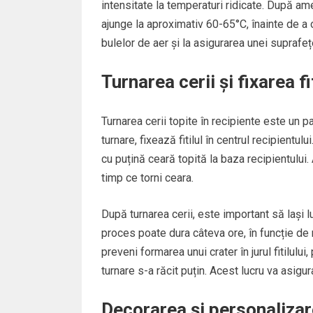
intensitate la temperaturi ridicate. După am
ajunge la aproximativ 60-65°C, înainte de a o
bulelor de aer și la asigurarea unei suprafe
Turnarea cerii și fixarea fit
Turnarea cerii topite în recipiente este un p
turnare, fixează fitilul în centrul recipientului
cu puțină ceară topită la baza recipientului. 
timp ce torni ceara.
După turnarea cerii, este important să lași
proces poate dura câteva ore, în funcție de 
preveni formarea unui crater în jurul fitilulu
turnare s-a răcit puțin. Acest lucru va asig
Decorarea și personalizar