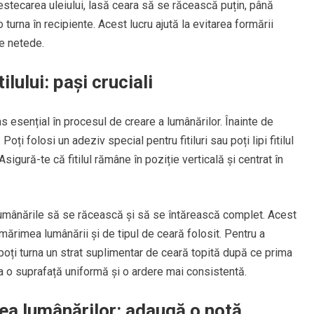
estecarea uleiului, lasă ceara să se răcească puțin, până
 turna în recipiente. Acest lucru ajută la evitarea formării
țe netede.
ilului: pași cruciali
as esențial în procesul de creare a lumânărilor. Înainte de
. Poți folosi un adeziv special pentru fitiluri sau poți lipi fitilul
Asigură-te că fitilul rămâne în poziție verticală și centrat în
 lumânările să se răcească și să se întărească complet. Acest
mărimea lumânării și de tipul de ceară folosit. Pentru a
i, poți turna un strat suplimentar de ceară topită după ce prima
ura o suprafață uniformă și o ardere mai consistentă.
ea lumânărilor: adaugă o notă