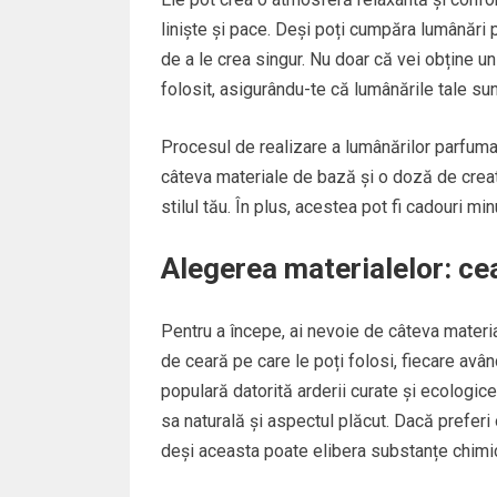
liniște și pace. Deși poți cumpăra lumânări
de a le crea singur. Nu doar că vei obține u
folosit, asigurându-te că lumânările tale sun
Procesul de realizare a lumânărilor parfumat
câteva materiale de bază și o doză de creati
stilul tău. În plus, acestea pot fi cadouri m
Alegerea materialelor: cear
Pentru a începe, ai nevoie de câteva materiale
de ceară pe care le poți folosi, fiecare avân
populară datorită arderii curate și ecologi
sa naturală și aspectul plăcut. Dacă preferi
deși aceasta poate elibera substanțe chimic