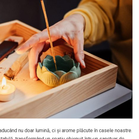
ducând nu doar lumină, ci și arome plăcute în casele noastre.
tabilă, transformând un spațiu obișnuit într-un sanctuar de