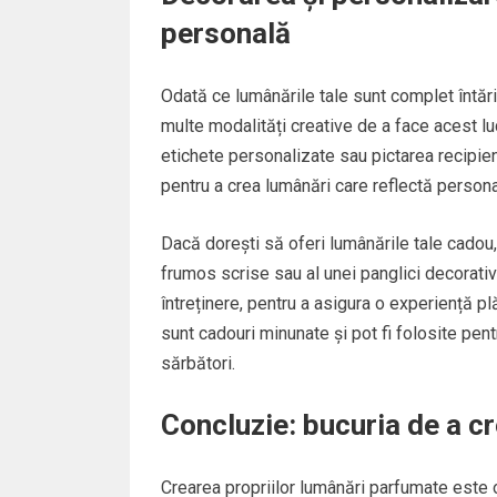
personală
Odată ce lumânările tale sunt complet întări
multe modalități creative de a face acest luc
etichete personalizate sau pictarea recipient
pentru a crea lumânări care reflectă personal
Dacă dorești să oferi lumânările tale cadou,
frumos scrise sau al unei panglici decorativ
întreținere, pentru a asigura o experiență p
sunt cadouri minunate și pot fi folosite pent
sărbători.
Concluzie: bucuria de a cr
Crearea propriilor lumânări parfumate este o 