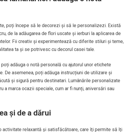
te, poți începe să le decorezi și să le personalizezi. Există
ru, de la adăugarea de flori uscate și ierburi la aplicarea de
elor. Fii creativ și experimentează cu diferite stiluri și teme,
itatea ta și se potrivesc cu decorul casei tale.
 poți adăuga o notă personală cu ajutorul unor etichete
e. De asemenea, poți adăuga instrucțiuni de utilizare și
lăcută și sigură pentru destinatari. Lumânările personalizate
ru a marca ocazii speciale, cum ar fi nunți, aniversări sau
ea și de a dărui
activitate relaxantă și satisfăcătoare, care îți permite să îți