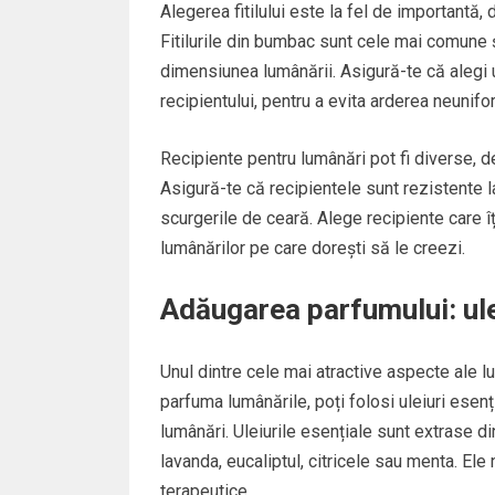
Alegerea fitilului este la fel de importantă
Fitilurile din bumbac sunt cele mai comune și
dimensiunea lumânării. Asigură-te că alegi un
recipientului, pentru a evita arderea neunif
Recipiente pentru lumânări pot fi diverse, d
Asigură-te că recipientele sunt rezistente l
scurgerile de ceară. Alege recipiente care î
lumânărilor pe care dorești să le creezi.
Adăugarea parfumului: ule
Unul dintre cele mai atractive aspecte ale l
parfuma lumânările, poți folosi uleiuri esenț
lumânări. Uleiurile esențiale sunt extrase d
lavanda, eucaliptul, citricele sau menta. El
terapeutice.