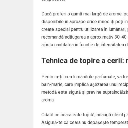
Dacă preferi o gamă mai largă de arome, poți
disponibile în aproape orice miros îți poți i
create special pentru utilizarea în lumânări, 
recomandă adăugarea a aproximativ 30-40 ml
ajusta cantitatea în funcție de intensitatea d
Tehnica de topire a cerii:
Pentru a-ți crea lumânările parfumate, va tr
bain-marie, care implică așezarea unui recipi
metodă este sigură și previne supraîncălzirea
aroma.
Odată ce ceara este topită, adaugă uleiul p
Asigură-te că ceara nu depășește temperatu