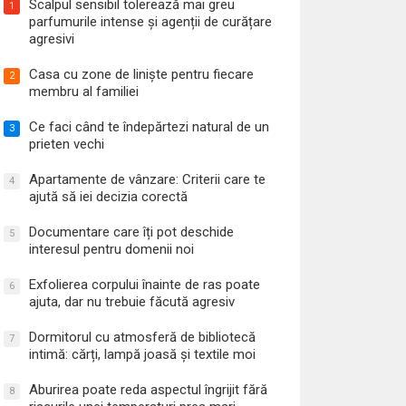
Scalpul sensibil tolerează mai greu
1
parfumurile intense și agenții de curățare
agresivi
Casa cu zone de liniște pentru fiecare
2
membru al familiei
Ce faci când te îndepărtezi natural de un
3
prieten vechi
Apartamente de vânzare: Criterii care te
4
ajută să iei decizia corectă
Documentare care îți pot deschide
5
interesul pentru domenii noi
Exfolierea corpului înainte de ras poate
6
ajuta, dar nu trebuie făcută agresiv
Dormitorul cu atmosferă de bibliotecă
7
intimă: cărți, lampă joasă și textile moi
Aburirea poate reda aspectul îngrijit fără
8