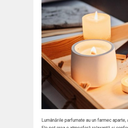
Lumânările parfumate au un farmec aparte, a
Ele pot crea o atmosferă relaxantă și confor