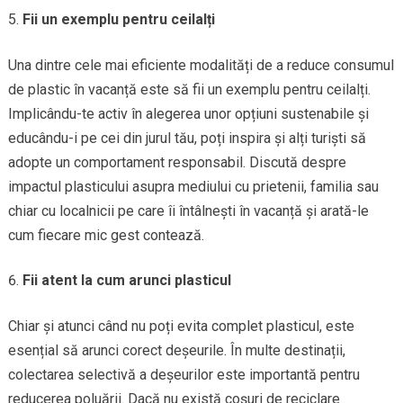
Fii un exemplu pentru ceilalți
Una dintre cele mai eficiente modalități de a reduce consumul
de plastic în vacanță este să fii un exemplu pentru ceilalți.
Implicându-te activ în alegerea unor opțiuni sustenabile și
educându-i pe cei din jurul tău, poți inspira și alți turiști să
adopte un comportament responsabil. Discută despre
impactul plasticului asupra mediului cu prietenii, familia sau
chiar cu localnicii pe care îi întâlnești în vacanță și arată-le
cum fiecare mic gest contează.
Fii atent la cum arunci plasticul
Chiar și atunci când nu poți evita complet plasticul, este
esențial să arunci corect deșeurile. În multe destinații,
colectarea selectivă a deșeurilor este importantă pentru
reducerea poluării. Dacă nu există coșuri de reciclare