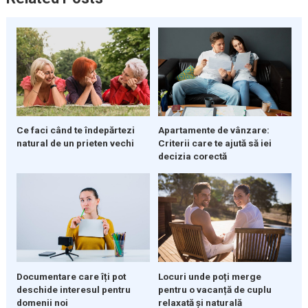
Ce faci când te îndepărtezi
Apartamente de vânzare:
natural de un prieten vechi
Criterii care te ajută să iei
decizia corectă
Documentare care îți pot
Locuri unde poți merge
deschide interesul pentru
pentru o vacanță de cuplu
domenii noi
relaxată și naturală