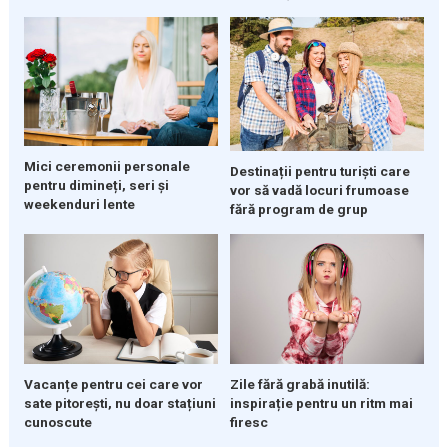
Mici ceremonii personale
Destinații pentru turiști care
pentru dimineți, seri și
vor să vadă locuri frumoase
weekenduri lente
fără program de grup
Vacanțe pentru cei care vor
Zile fără grabă inutilă:
sate pitorești, nu doar stațiuni
inspirație pentru un ritm mai
cunoscute
firesc