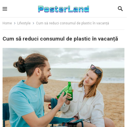
Skip
to
content
Home
Lifestyle
Cum să reduci consumul de plastic în vacanță
Cum să reduci consumul de plastic în vacanță