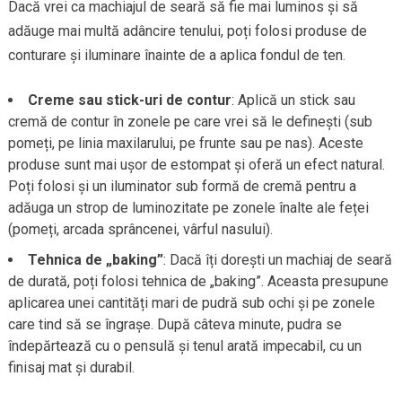
Dacă vrei ca machiajul de seară să fie mai luminos și să
adăuge mai multă adâncire tenului, poți folosi produse de
conturare și iluminare înainte de a aplica fondul de ten.
Creme sau stick-uri de contur
: Aplică un stick sau
cremă de contur în zonele pe care vrei să le definești (sub
pomeți, pe linia maxilarului, pe frunte sau pe nas). Aceste
produse sunt mai ușor de estompat și oferă un efect natural.
Poți folosi și un iluminator sub formă de cremă pentru a
adăuga un strop de luminozitate pe zonele înalte ale feței
(pomeți, arcada sprâncenei, vârful nasului).
Tehnica de „baking”
: Dacă îți dorești un machiaj de seară
de durată, poți folosi tehnica de „baking”. Aceasta presupune
aplicarea unei cantități mari de pudră sub ochi și pe zonele
care tind să se îngrașe. După câteva minute, pudra se
îndepărtează cu o pensulă și tenul arată impecabil, cu un
finisaj mat și durabil.