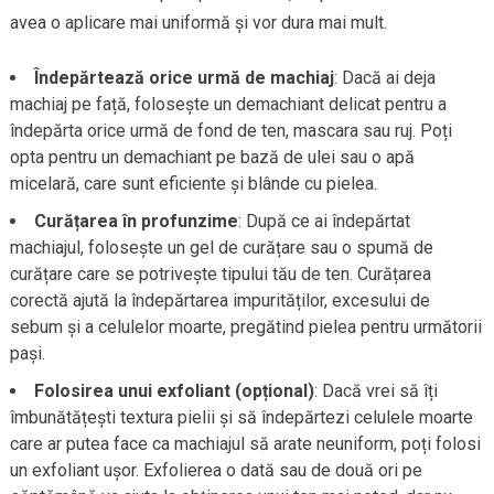
avea o aplicare mai uniformă și vor dura mai mult.
Îndepărtează orice urmă de machiaj
: Dacă ai deja
machiaj pe față, folosește un demachiant delicat pentru a
îndepărta orice urmă de fond de ten, mascara sau ruj. Poți
opta pentru un demachiant pe bază de ulei sau o apă
micelară, care sunt eficiente și blânde cu pielea.
Curățarea în profunzime
: După ce ai îndepărtat
machiajul, folosește un gel de curățare sau o spumă de
curățare care se potrivește tipului tău de ten. Curățarea
corectă ajută la îndepărtarea impurităților, excesului de
sebum și a celulelor moarte, pregătind pielea pentru următorii
pași.
Folosirea unui exfoliant (opțional)
: Dacă vrei să îți
îmbunătățești textura pielii și să îndepărtezi celulele moarte
care ar putea face ca machiajul să arate neuniform, poți folosi
un exfoliant ușor. Exfolierea o dată sau de două ori pe