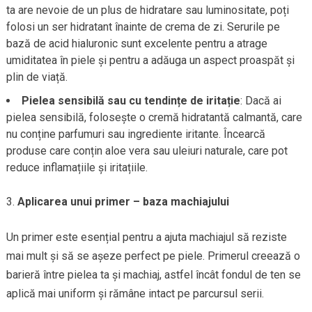
ta are nevoie de un plus de hidratare sau luminositate, poți
folosi un ser hidratant înainte de crema de zi. Serurile pe
bază de acid hialuronic sunt excelente pentru a atrage
umiditatea în piele și pentru a adăuga un aspect proaspăt și
plin de viață.
Pielea sensibilă sau cu tendințe de iritație
: Dacă ai
pielea sensibilă, folosește o cremă hidratantă calmantă, care
nu conține parfumuri sau ingrediente iritante. Încearcă
produse care conțin aloe vera sau uleiuri naturale, care pot
reduce inflamațiile și iritațiile.
Aplicarea unui primer – baza machiajului
Un primer este esențial pentru a ajuta machiajul să reziste
mai mult și să se așeze perfect pe piele. Primerul creează o
barieră între pielea ta și machiaj, astfel încât fondul de ten se
aplică mai uniform și rămâne intact pe parcursul serii.