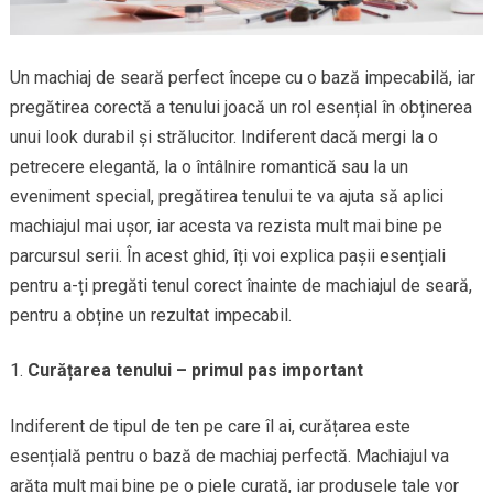
Un machiaj de seară perfect începe cu o bază impecabilă, iar
pregătirea corectă a tenului joacă un rol esențial în obținerea
unui look durabil și strălucitor. Indiferent dacă mergi la o
petrecere elegantă, la o întâlnire romantică sau la un
eveniment special, pregătirea tenului te va ajuta să aplici
machiajul mai ușor, iar acesta va rezista mult mai bine pe
parcursul serii. În acest ghid, îți voi explica pașii esențiali
pentru a-ți pregăti tenul corect înainte de machiajul de seară,
pentru a obține un rezultat impecabil.
Curățarea tenului – primul pas important
Indiferent de tipul de ten pe care îl ai, curățarea este
esențială pentru o bază de machiaj perfectă. Machiajul va
arăta mult mai bine pe o piele curată, iar produsele tale vor