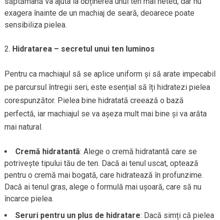
săptămână va ajuta la obținerea unui ten mai neted, dar nu
exagera înainte de un machiaj de seară, deoarece poate
sensibiliza pielea.
Hidratarea – secretul unui ten luminos
Pentru ca machiajul să se aplice uniform și să arate impecabil
pe parcursul întregii seri, este esențial să îți hidratezi pielea
corespunzător. Pielea bine hidratată creează o bază
perfectă, iar machiajul se va așeza mult mai bine și va arăta
mai natural.
Cremă hidratantă
: Alege o cremă hidratantă care se
potrivește tipului tău de ten. Dacă ai tenul uscat, optează
pentru o cremă mai bogată, care hidratează în profunzime.
Dacă ai tenul gras, alege o formulă mai ușoară, care să nu
încarce pielea.
Seruri pentru un plus de hidratare
: Dacă simți că pielea