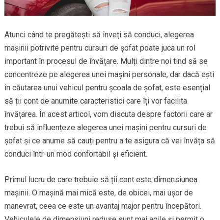
Atunci când te pregătești să înveți să conduci, alegerea
mașinii potrivite pentru cursuri de șofat poate juca un rol
important în procesul de învățare. Mulți dintre noi tind să se
concentreze pe alegerea unei mașini personale, dar dacă ești
în căutarea unui vehicul pentru școala de șofat, este esențial
să ții cont de anumite caracteristici care îți vor facilita
învățarea. În acest articol, vom discuta despre factorii care ar
trebui să influențeze alegerea unei mașini pentru cursuri de
șofat și ce anume să cauți pentru a te asigura că vei învăța să
conduci într-un mod confortabil și eficient.
Primul lucru de care trebuie să ții cont este dimensiunea
mașinii. O mașină mai mică este, de obicei, mai ușor de
manevrat, ceea ce este un avantaj major pentru începători.
Vehiculele de dimensiuni reduse sunt mai agile și permit o