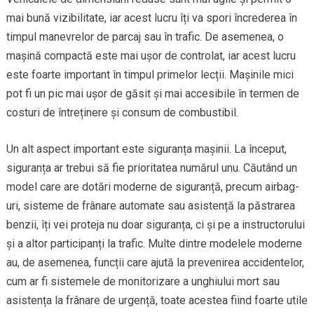
mai bună vizibilitate, iar acest lucru îți va spori încrederea în
timpul manevrelor de parcaj sau în trafic. De asemenea, o
mașină compactă este mai ușor de controlat, iar acest lucru
este foarte important în timpul primelor lecții. Mașinile mici
pot fi un pic mai ușor de găsit și mai accesibile în termen de
costuri de întreținere și consum de combustibil.
Un alt aspect important este siguranța mașinii. La început,
siguranța ar trebui să fie prioritatea numărul unu. Căutând un
model care are dotări moderne de siguranță, precum airbag-
uri, sisteme de frânare automate sau asistență la păstrarea
benzii, îți vei proteja nu doar siguranța, ci și pe a instructorului
și a altor participanți la trafic. Multe dintre modelele moderne
au, de asemenea, funcții care ajută la prevenirea accidentelor,
cum ar fi sistemele de monitorizare a unghiului mort sau
asistența la frânare de urgență, toate acestea fiind foarte utile