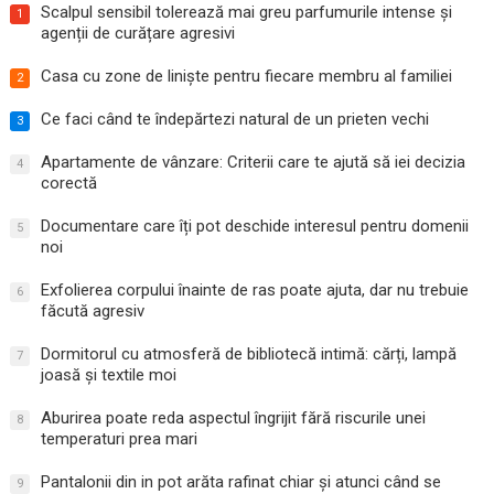
Scalpul sensibil tolerează mai greu parfumurile intense și
1
agenții de curățare agresivi
Casa cu zone de liniște pentru fiecare membru al familiei
2
Ce faci când te îndepărtezi natural de un prieten vechi
3
Apartamente de vânzare: Criterii care te ajută să iei decizia
4
corectă
Documentare care îți pot deschide interesul pentru domenii
5
noi
Exfolierea corpului înainte de ras poate ajuta, dar nu trebuie
6
făcută agresiv
Dormitorul cu atmosferă de bibliotecă intimă: cărți, lampă
7
joasă și textile moi
Aburirea poate reda aspectul îngrijit fără riscurile unei
8
temperaturi prea mari
Pantalonii din in pot arăta rafinat chiar și atunci când se
9