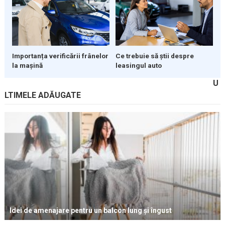
Ce trebuie să știi despre
Importanța verificării frânelor
leasingul auto
la mașină
U
LTIMELE ADĂUGATE
Idei de amenajare pentru un balcon lung și îngust