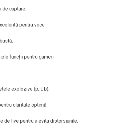
i de captare.
excelentă pentru voce.
obustă.
iple funcții pentru gameri.
tele explozive (p, t, b).
ntru claritate optimă.
e de live pentru a evita distorsiunile.