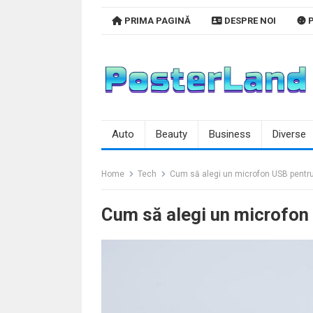
Skip
PRIMA PAGINĂ
DESPRE NOI
P
to
content
Auto
Beauty
Business
Diverse
Home
Tech
Cum să alegi un microfon USB pentr
Cum să alegi un microfon