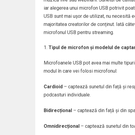
iar alegerea unui microfon USB potrivit po
USB sunt mai ușor de utilizat, nu necesită 
majoritatea creatorilor de conținut. Iată câtev
microfonul USB pentru streaming.
Tipul de microfon și modelul de capta
Microfoanele USB pot avea mai multe tipuri 
modul în care vei folosi microfonul:
Cardioid
– captează sunetul din față și res
podcasturi individuale.
Bidirecțional
– captează din față și din spate
Omnidirecțional
– captează sunetul din toat