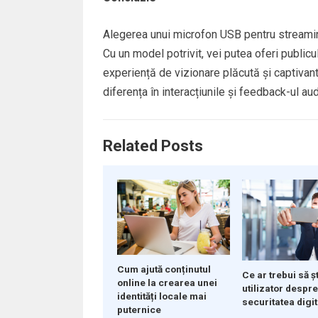
Alegerea unui microfon USB pentru streaming
Cu un model potrivit, vei putea oferi publicul
experiență de vizionare plăcută și captivant
diferența în interacțiunile și feedback-ul aud
Related Posts
Cum ajută conținutul
Ce ar trebui să ș
online la crearea unei
utilizator despr
identități locale mai
securitatea digit
puternice