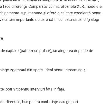
ate face diferența. Comparativ cu microfoanele XLR, modelele
echipamente suplimentare și oferă o calitate excelentă pentru
a criterii importante de care să ții cont atunci când îți alegi
re
de captare (pattern-uri polare), iar alegerea depinde de
pinge zgomotul din spate; ideal pentru streaming și
; potrivit pentru interviuri față în față.
e direcțiile; bun pentru conferințe sau grupuri.