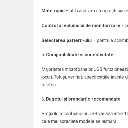
Mute rapid
– util când vrei să oprești sunet
Control al volumului de monitorizare
– pe
Selectarea pattern-ului
– pentru a schimba
Compatibilitate și conectivitate
Majoritatea microfoanelor USB funcționeaz
jocuri. Totuși, verifică specificațiile înainte
telefon.
Bugetul și brandurile recomandate
Prețurile microfoanelor USB variază între 150 
cele mai apreciate modele se numără: