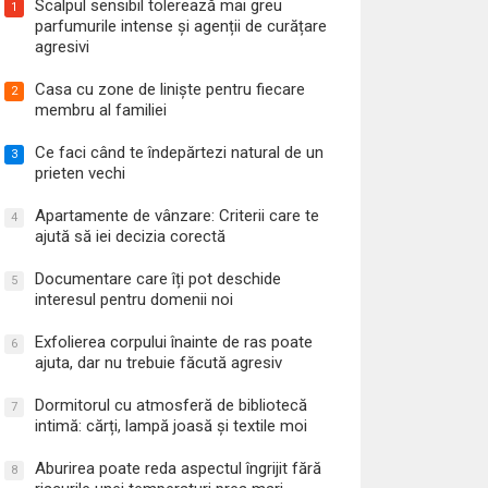
Scalpul sensibil tolerează mai greu
1
parfumurile intense și agenții de curățare
agresivi
Casa cu zone de liniște pentru fiecare
2
membru al familiei
Ce faci când te îndepărtezi natural de un
3
prieten vechi
Apartamente de vânzare: Criterii care te
4
ajută să iei decizia corectă
Documentare care îți pot deschide
5
interesul pentru domenii noi
Exfolierea corpului înainte de ras poate
6
ajuta, dar nu trebuie făcută agresiv
Dormitorul cu atmosferă de bibliotecă
7
intimă: cărți, lampă joasă și textile moi
Aburirea poate reda aspectul îngrijit fără
8