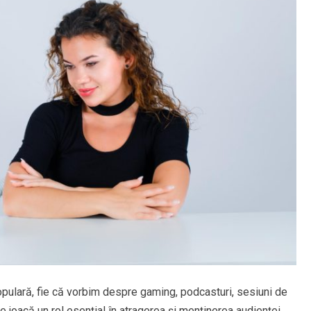
opulară, fie că vorbim despre gaming, podcasturi, sesiuni de
e joacă un rol esențial în atragerea și menținerea audienței,