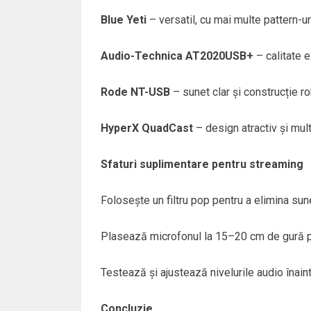
Blue Yeti
– versatil, cu mai multe pattern-ur
Audio-Technica AT2020USB+
– calitate 
Rode NT-USB
– sunet clar și construcție r
HyperX QuadCast
– design atractiv și mult
Sfaturi suplimentare pentru streaming
Folosește un filtru pop pentru a elimina sune
Plasează microfonul la 15–20 cm de gură pe
Testează și ajustează nivelurile audio înaint
Concluzie