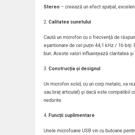
Stereo
– creează un efect spațial, excelen
Calitatea sunetului
Caută un microfon cu o frecvență de răspun
eșantionare de cel puțin 44,1 kHz / 16 biți.
bun. Aceste valori influențează claritatea și 
Construcția și designul
Un microfon solid, cu un corp metalic, va rez
sau braț articulat) și dacă este compatibil 
nedorite.
Funcții suplimentare
Unele microfoane USB vin cu butoane pentr