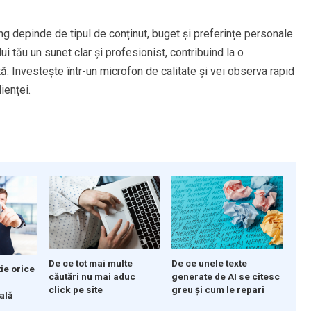
 depinde de tipul de conținut, buget și preferințe personale.
ui tău un sunet clar și profesionist, contribuind la o
ă. Investește într-un microfon de calitate și vei observa rapid
ienței.
De ce tot mai multe
De ce unele texte
tie orice
căutări nu mai aduc
generate de AI se citesc
e
click pe site
greu și cum le repari
ală