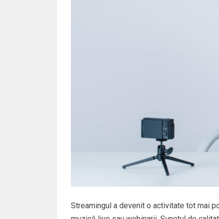
Streamingul a devenit o activitate tot mai p
muzică live sau webinarii. Sunetul de calitat