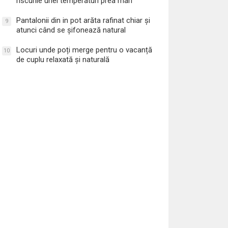
riscurile unei temperaturi prea mari
Pantalonii din in pot arăta rafinat chiar și
9
atunci când se șifonează natural
Locuri unde poți merge pentru o vacanță
10
de cuplu relaxată și naturală