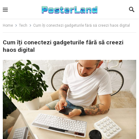
Skip
to
content
Home
Tech
Cum îți conectezi gadgeturile fără să creezi haos digital
Cum îți conectezi gadgeturile fără să creezi
haos digital