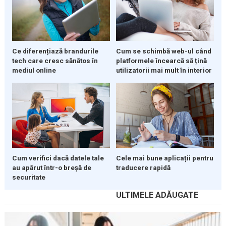
Ce diferențiază brandurile
Cum se schimbă web-ul când
tech care cresc sănătos în
platformele încearcă să țină
mediul online
utilizatorii mai mult în interior
Cum verifici dacă datele tale
Cele mai bune aplicații pentru
au apărut într-o breșă de
traducere rapidă
securitate
ULTIMELE ADĂUGATE