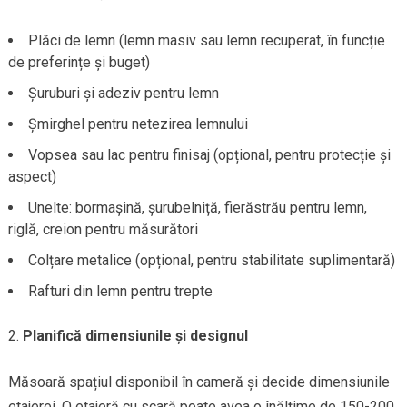
Plăci de lemn (lemn masiv sau lemn recuperat, în funcție
de preferințe și buget)
Șuruburi și adeziv pentru lemn
Șmirghel pentru netezirea lemnului
Vopsea sau lac pentru finisaj (opțional, pentru protecție și
aspect)
Unelte: bormașină, șurubelniță, fierăstrău pentru lemn,
riglă, creion pentru măsurători
Colțare metalice (opțional, pentru stabilitate suplimentară)
Rafturi din lemn pentru trepte
Planifică dimensiunile și designul
Măsoară spațiul disponibil în cameră și decide dimensiunile
etajerei. O etajeră cu scară poate avea o înălțime de 150-200