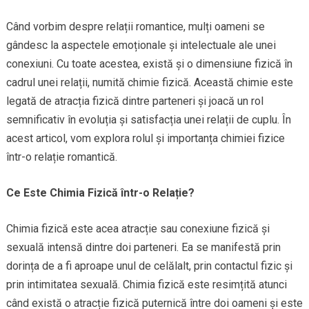
Când vorbim despre relații romantice, mulți oameni se
gândesc la aspectele emoționale și intelectuale ale unei
conexiuni. Cu toate acestea, există și o dimensiune fizică în
cadrul unei relații, numită chimie fizică. Această chimie este
legată de atracția fizică dintre parteneri și joacă un rol
semnificativ în evoluția și satisfacția unei relații de cuplu. În
acest articol, vom explora rolul și importanța chimiei fizice
într-o relație romantică.
Ce Este Chimia Fizică într-o Relație?
Chimia fizică este acea atracție sau conexiune fizică și
sexuală intensă dintre doi parteneri. Ea se manifestă prin
dorința de a fi aproape unul de celălalt, prin contactul fizic și
prin intimitatea sexuală. Chimia fizică este resimțită atunci
când există o atracție fizică puternică între doi oameni și este