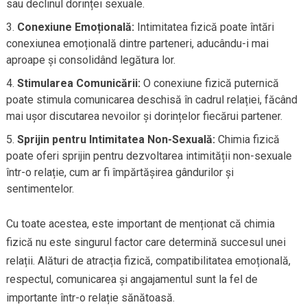
sau declinul dorinței sexuale.
Conexiune Emoțională:
Intimitatea fizică poate întări
conexiunea emoțională dintre parteneri, aducându-i mai
aproape și consolidând legătura lor.
Stimularea Comunicării:
O conexiune fizică puternică
poate stimula comunicarea deschisă în cadrul relației, făcând
mai ușor discutarea nevoilor și dorințelor fiecărui partener.
Sprijin pentru Intimitatea Non-Sexuală:
Chimia fizică
poate oferi sprijin pentru dezvoltarea intimității non-sexuale
într-o relație, cum ar fi împărtășirea gândurilor și
sentimentelor.
Cu toate acestea, este important de menționat că chimia
fizică nu este singurul factor care determină succesul unei
relații. Alături de atracția fizică, compatibilitatea emoțională,
respectul, comunicarea și angajamentul sunt la fel de
importante într-o relație sănătoasă.