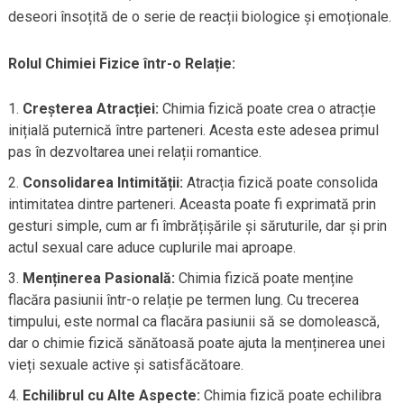
deseori însoțită de o serie de reacții biologice și emoționale.
Rolul Chimiei Fizice într-o Relație:
Creșterea Atracției:
Chimia fizică poate crea o atracție
inițială puternică între parteneri. Acesta este adesea primul
pas în dezvoltarea unei relații romantice.
Consolidarea Intimității:
Atracția fizică poate consolida
intimitatea dintre parteneri. Aceasta poate fi exprimată prin
gesturi simple, cum ar fi îmbrățișările și săruturile, dar și prin
actul sexual care aduce cuplurile mai aproape.
Menținerea Pasională:
Chimia fizică poate menține
flacăra pasiunii într-o relație pe termen lung. Cu trecerea
timpului, este normal ca flacăra pasiunii să se domolească,
dar o chimie fizică sănătoasă poate ajuta la menținerea unei
vieți sexuale active și satisfăcătoare.
Echilibrul cu Alte Aspecte:
Chimia fizică poate echilibra