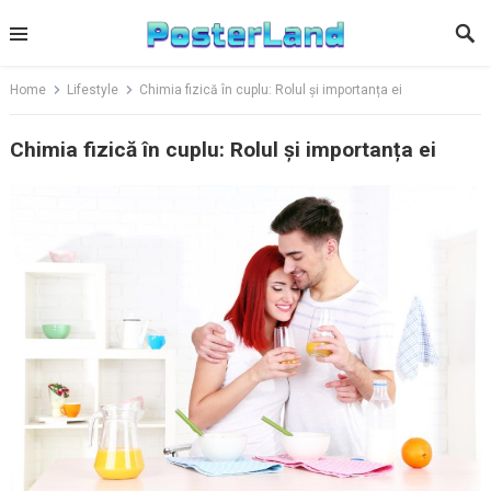
Skip
to
content
Home
Lifestyle
Chimia fizică în cuplu: Rolul și importanța ei
Chimia fizică în cuplu: Rolul și importanța ei