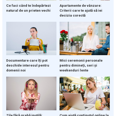
Ce faci când te îndepărtezi
Apartamente de vânzare:
natural de un prieten vechi
Criterii care te ajută să iei
decizia corectă
Documentare care îți pot
Mici ceremonii personale
deschide interesul pentru
pentru dimineți, seri și
domenii noi
weekenduri lente
Zile fără grabă inutilă:
Cum ajută conținutul online la