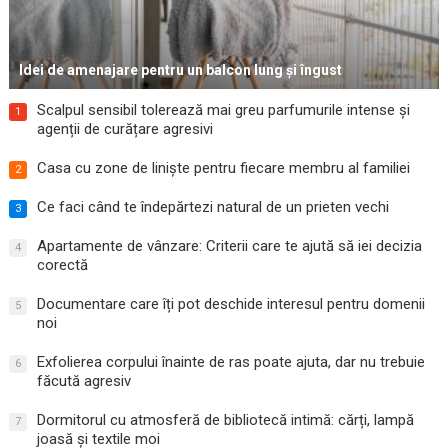
Idei de amenajare pentru un balcon lung și îngust
Scalpul sensibil tolerează mai greu parfumurile intense și
1
agenții de curățare agresivi
Casa cu zone de liniște pentru fiecare membru al familiei
2
Ce faci când te îndepărtezi natural de un prieten vechi
3
Apartamente de vânzare: Criterii care te ajută să iei decizia
4
corectă
Documentare care îți pot deschide interesul pentru domenii
5
noi
Exfolierea corpului înainte de ras poate ajuta, dar nu trebuie
6
făcută agresiv
Dormitorul cu atmosferă de bibliotecă intimă: cărți, lampă
7
joasă și textile moi