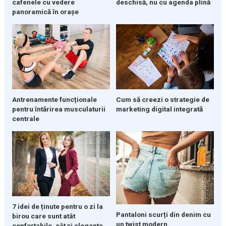
cafenele cu vedere
deschisă, nu cu agenda plină
panoramică în orașe
Cum să creezi o strategie de
Antrenamente funcționale
marketing digital integrată
pentru întărirea musculaturii
centrale
7 idei de ținute pentru o zi la
Pantaloni scurți din denim cu
birou care sunt atât
un twist modern
confortabile, cât și elegante