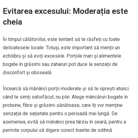
Evitarea excesului: Moderația este
cheia
În timpul călătoriilor, este tentant să te răsfeți cu toate
delicatesele locale. Totuși, este important să menții un
echilibru și să eviți excesele. Porțiile mari și alimentele
bogate în grăsimi sau zaharuri pot duce la senzații de
disconfort și oboseală.
Încearcă să mănânci porții moderate și să te oprești atunci
când te simți satisfăcut, nu plin. Alege mâncăruri bogate în
proteine, fibre și grăsimi sănătoase, care îți vor menține
senzația de sațietate pentru o perioadă mai lungă. De
asemenea, evită să mănânci prea târziu în seară, pentru a
permite corpului să digere corect înainte de odihnă.