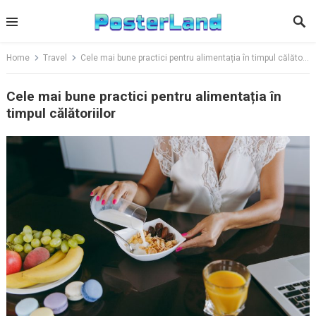
Skip
to
content
Home
Travel
Cele mai bune practici pentru alimentația în timpul călătoriilor
Cele mai bune practici pentru alimentația în
timpul călătoriilor