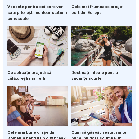
Vacanțe pentru cei care vor
Cele mai frumoase orașe-
sate pitorești, nu doar stațiuni
port din Europa
cunoscute
Ce aplicații te ajută să
Destinații ideale pentru
călătorești mai ieftin
vacanțe scurte
Cele mai bune orașe din
Cum să găsești restaurante
România pentru un city break
bune, nu doar scumpe, în