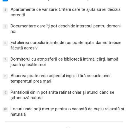
Apartamente de vânzare: Criterii care te ajută să iei decizia
4
corectă
Documentare care îți pot deschide interesul pentru domenii
5
noi
Exfolierea corpului înainte de ras poate ajuta, dar nu trebuie
6
făcută agresiv
Dormitorul cu atmosferă de bibliotecă intimă: cărți, lampă
7
joasă și textile moi
Aburirea poate reda aspectul îngrijit fără riscurile unei
8
temperaturi prea mari
Pantalonii din in pot arăta rafinat chiar și atunci când se
9
șifonează natural
Locuri unde poți merge pentru o vacanță de cuplu relaxată și
10
naturală