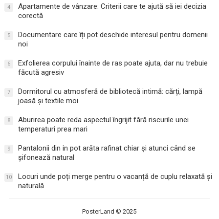
Apartamente de vânzare: Criterii care te ajută să iei decizia
4
corectă
Documentare care îți pot deschide interesul pentru domenii
5
noi
Exfolierea corpului înainte de ras poate ajuta, dar nu trebuie
6
făcută agresiv
Dormitorul cu atmosferă de bibliotecă intimă: cărți, lampă
7
joasă și textile moi
Aburirea poate reda aspectul îngrijit fără riscurile unei
8
temperaturi prea mari
Pantalonii din in pot arăta rafinat chiar și atunci când se
9
șifonează natural
Locuri unde poți merge pentru o vacanță de cuplu relaxată și
10
naturală
PosterLand
© 2025