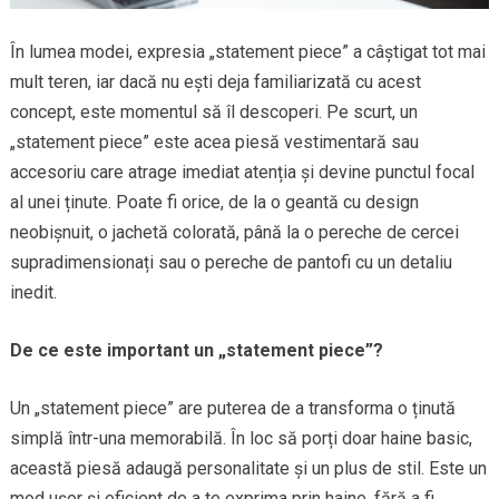
În lumea modei, expresia „statement piece” a câștigat tot mai
mult teren, iar dacă nu ești deja familiarizată cu acest
concept, este momentul să îl descoperi. Pe scurt, un
„statement piece” este acea piesă vestimentară sau
accesoriu care atrage imediat atenția și devine punctul focal
al unei ținute. Poate fi orice, de la o geantă cu design
neobișnuit, o jachetă colorată, până la o pereche de cercei
supradimensionați sau o pereche de pantofi cu un detaliu
inedit.
De ce este important un „statement piece”?
Un „statement piece” are puterea de a transforma o ținută
simplă într-una memorabilă. În loc să porți doar haine basic,
această piesă adaugă personalitate și un plus de stil. Este un
mod ușor și eficient de a te exprima prin haine, fără a fi