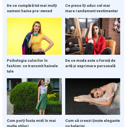
De ce cumpără tot mai mulți
Ce piese îți aduc cel mai
oameni haine pre-owned
mare randament vestimentar
Psihologia culorilor în
De ce moda este o formă de
fashion: ce transmit hainele
artă și exprimare personală
tale
Cum să creezi ținute elegante
Cum porți fusta midi în mai
cu balerini
multe stiluri