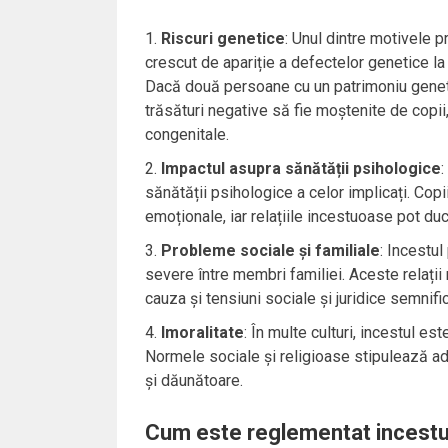
Riscuri genetice
: Unul dintre motivele p
crescut de apariție a defectelor genetice la 
Dacă două persoane cu un patrimoniu geneti
trăsături negative să fie moștenite de copii
congenitale.
Impactul asupra sănătății psihologice
:
sănătății psihologice a celor implicați. Cop
emoționale, iar relațiile incestuoase pot du
Probleme sociale și familiale
: Incestul
severe între membri familiei. Aceste relații
cauza și tensiuni sociale și juridice semnific
Imoralitate
: În multe culturi, incestul es
Normele sociale și religioase stipulează ade
și dăunătoare.
Cum este reglementat incestul î