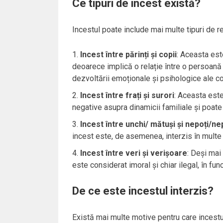
Ce tipuri de incest există?
Incestul poate include mai multe tipuri de re
Incest între părinți și copii
: Aceasta est
deoarece implică o relație între o persoană
dezvoltării emoționale și psihologice ale cop
Incest între frați și surori
: Aceasta este
negative asupra dinamicii familiale și poate
Incest între unchi/ mătuși și nepoți/n
incest este, de asemenea, interzis în multe cu
Incest între veri și verișoare
: Deși mai 
este considerat imoral și chiar ilegal, în fun
De ce este incestul interzis?
Există mai multe motive pentru care incestul 