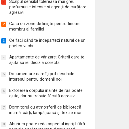
Scalpul sensibil tolerează mai greu
1
parfumurile intense și agenții de curățare
agresivi
Casa cu zone de liniște pentru fiecare
2
membru al familiei
Ce faci când te îndepărtezi natural de un
3
prieten vechi
Apartamente de vânzare: Criterii care te
4
ajută să iei decizia corectă
Documentare care îți pot deschide
5
interesul pentru domenii noi
Exfolierea corpului înainte de ras poate
6
ajuta, dar nu trebuie făcută agresiv
Dormitorul cu atmosferă de bibliotecă
7
intimă: cărți, lampă joasă și textile moi
Aburirea poate reda aspectul îngrijit fără
8