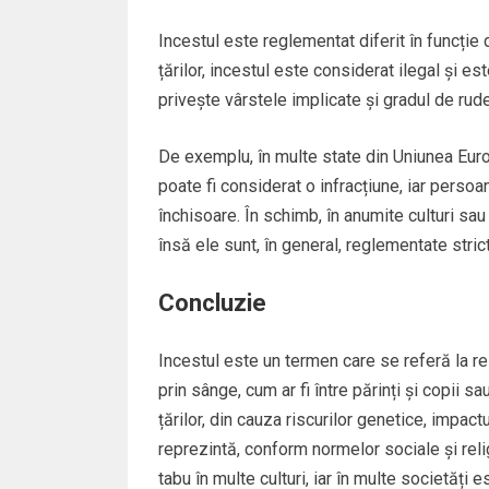
Incestul este reglementat diferit în funcție de
țărilor, incestul este considerat ilegal și es
privește vârstele implicate și gradul de rud
De exemplu, în multe state din Uniunea Europ
poate fi considerat o infracțiune, iar perso
închisoare. În schimb, în anumite culturi sau 
însă ele sunt, în general, reglementate strict
Concluzie
Incestul este un termen care se referă la re
prin sânge, cum ar fi între părinți și copii sau
țărilor, din cauza riscurilor genetice, impact
reprezintă, conform normelor sociale și rel
tabu în multe culturi, iar în multe societăți