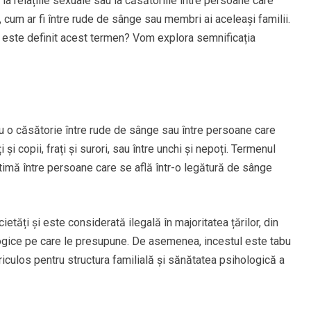
 la relațiile sexuale sau la căsătoriile între persoane care
 cum ar fi între rude de sânge sau membri ai aceleași familii.
m este definit acest termen? Vom explora semnificația
au o căsătorie între rude de sânge sau între persoane care
 și copii, frați și surori, sau între unchi și nepoți. Termenul
ntimă între persoane care se află într-o legătură de sânge
etăți și este considerată ilegală în majoritatea țărilor, din
ologice pe care le presupune. De asemenea, incestul este tabu
periculos pentru structura familială și sănătatea psihologică a