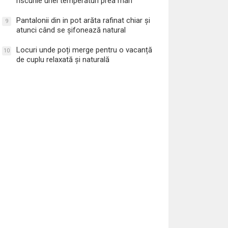
riscurile unei temperaturi prea mari
Pantalonii din in pot arăta rafinat chiar și
9
atunci când se șifonează natural
Locuri unde poți merge pentru o vacanță
10
de cuplu relaxată și naturală