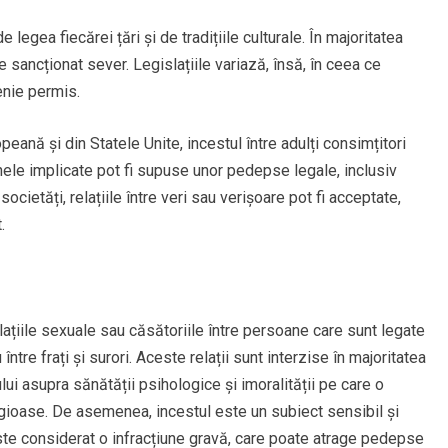
 legea fiecărei țări și de tradițiile culturale. În majoritatea
te sancționat sever. Legislațiile variază, însă, în ceea ce
enie permis.
eană și din Statele Unite, incestul între adulți consimțitori
anele implicate pot fi supuse unor pedepse legale, inclusiv
societăți, relațiile între veri sau verișoare pot fi acceptate,
.
lațiile sexuale sau căsătoriile între persoane care sunt legate
 între frați și surori. Aceste relații sunt interzise în majoritatea
ului asupra sănătății psihologice și imoralității pe care o
igioase. De asemenea, incestul este un subiect sensibil și
 este considerat o infracțiune gravă, care poate atrage pedepse