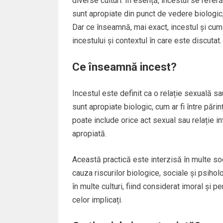
diverse culturi. În esență, incestul se referă
sunt apropiate din punct de vedere biologic,
Dar ce înseamnă, mai exact, incestul și cu
incestului și contextul în care este discutat.
Ce înseamnă incest?
Incestul este definit ca o relație sexuală s
sunt apropiate biologic, cum ar fi între părinți
poate include orice act sexual sau relație i
apropiată.
Această practică este interzisă în multe soci
cauza riscurilor biologice, sociale și psih
în multe culturi, fiind considerat imoral și 
celor implicați.