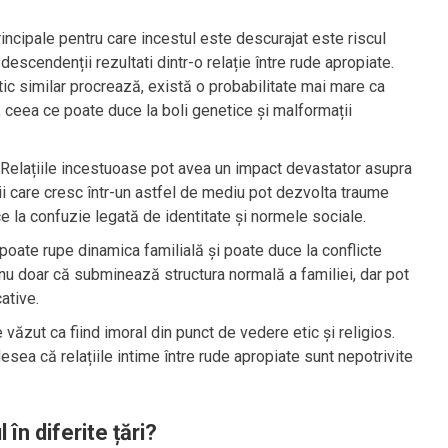
rincipale pentru care incestul este descurajat este riscul
descendenții rezultati dintr-o relație între rude apropiate.
c similar procrează, există o probabilitate mai mare ca
, ceea ce poate duce la boli genetice și malformații
 Relațiile incestuoase pot avea un impact devastator asupra
iii care cresc într-un astfel de mediu pot dezvolta traume
ce la confuzie legată de identitate și normele sociale.
 poate rupe dinamica familială și poate duce la conflicte
 nu doar că subminează structura normală a familiei, dar pot
ative.
te văzut ca fiind imoral din punct de vedere etic și religios.
sea că relațiile intime între rude apropiate sunt nepotrivite
n diferite țări?