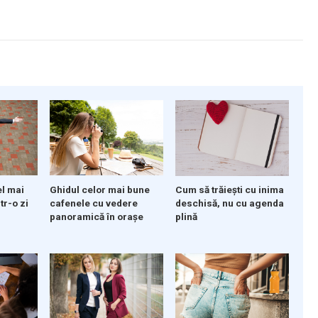
el mai
Ghidul celor mai bune
Cum să trăiești cu inima
tr-o zi
cafenele cu vedere
deschisă, nu cu agenda
panoramică în orașe
plină