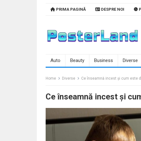
Skip
PRIMA PAGINĂ
DESPRE NOI
P
to
content
Auto
Beauty
Business
Diverse
Home
Diverse
Ce înseamnă incest și cum este de
Ce înseamnă incest și cum