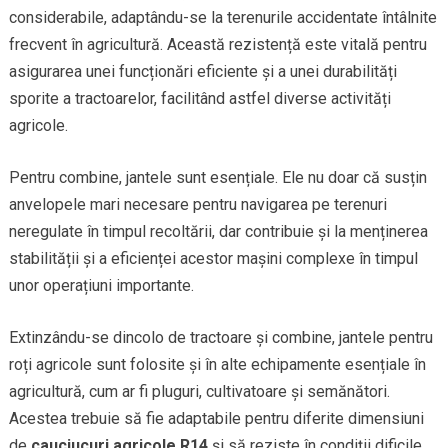
considerabile, adaptându-se la terenurile accidentate întâlnite
frecvent în agricultură. Această rezistență este vitală pentru
asigurarea unei funcționări eficiente și a unei durabilități
sporite a tractoarelor, facilitând astfel diverse activități
agricole.
Pentru combine, jantele sunt esențiale. Ele nu doar că susțin
anvelopele mari necesare pentru navigarea pe terenuri
neregulate în timpul recoltării, dar contribuie și la menținerea
stabilității și a eficienței acestor mașini complexe în timpul
unor operațiuni importante.
Extinzându-se dincolo de tractoare și combine, jantele pentru
roți agricole sunt folosite și în alte echipamente esențiale în
agricultură, cum ar fi pluguri, cultivatoare și semănători.
Acestea trebuie să fie adaptabile pentru diferite dimensiuni
de
cauciucuri agricole R14
și să reziste în condiții dificile,