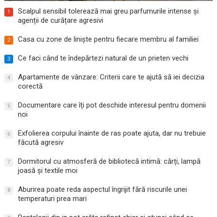
Scalpul sensibil tolerează mai greu parfumurile intense și
1
agenții de curățare agresivi
Casa cu zone de liniște pentru fiecare membru al familiei
2
Ce faci când te îndepărtezi natural de un prieten vechi
3
Apartamente de vânzare: Criterii care te ajută să iei decizia
4
corectă
Documentare care îți pot deschide interesul pentru domenii
5
noi
Exfolierea corpului înainte de ras poate ajuta, dar nu trebuie
6
făcută agresiv
Dormitorul cu atmosferă de bibliotecă intimă: cărți, lampă
7
joasă și textile moi
Aburirea poate reda aspectul îngrijit fără riscurile unei
8
temperaturi prea mari