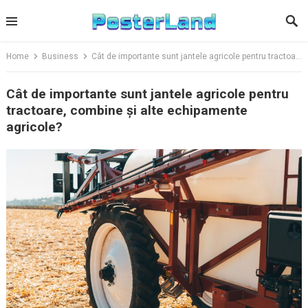
Skip
to
content
Home
Business
Cât de importante sunt jantele agricole pentru tractoare, combine și alte echipamente agricole?
Cât de importante sunt jantele agricole pentru
tractoare, combine și alte echipamente
agricole?