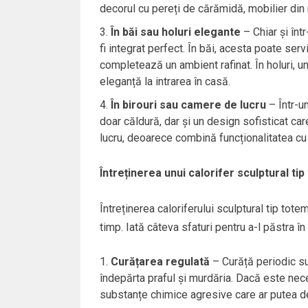
decorul cu pereți de cărămidă, mobilier din
În băi sau holuri elegante
– Chiar și într
fi integrat perfect. În băi, acesta poate ser
completează un ambient rafinat. În holuri, u
eleganță la intrarea în casă.
În birouri sau camere de lucru
– Într-un
doar căldură, dar și un design sofisticat care
lucru, deoarece combină funcționalitatea cu 
Întreținerea unui calorifer sculptural t
Întreținerea caloriferului sculptural tip tot
timp. Iată câteva sfaturi pentru a-l păstra în
Curățarea regulată
– Curăță periodic su
îndepărta praful și murdăria. Dacă este nece
substanțe chimice agresive care ar putea det