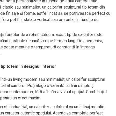
e pot fi personalizate în funcție de stilul camerei tale.
l, clasic sau minimalist, un calorifer sculptural tip totem din
 de finisaje și forme, astfel încât să se potrivească perfect cu
ere pot fi instalate vertical sau orizontal, în funcție de
ii fontelor de a reține căldura, acest tip de calorifer este
ucând costurile de încălzire pe termen lung. De asemenea,
se poate menține o temperatură constantă în întreaga
.
tip totem în designul interior
Într-un living modern sau minimalist, un calorifer sculptural
al al camerei. Poți alege o variantă cu linii simple și
 decor contemporan, fără a încărca vizual spațiul. Combinați-l
 pentru un efect maxim.
 stil industrial, un calorifer sculptural cu un finisaj metalic
un caracter autentic spațiului. Acesta va completa perfect