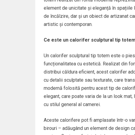
element de unicitate și eleganță în spațiile l
de încălzire, dar și un obiect de artizanat 
artistic și contemporan.
Ce este un calorifer sculptural tip tote
Un calorifer sculptural tip totem este o pie
funcționalitatea cu estetică. Realizat din fo
distribui căldura eficient, acest calorifer 
cu detalii sculptate sau texturate, care tran
modernă folosită pentru acest tip de calorif
elegant, care poate varia de la un look mat, 
cu stilul general al camerei.
Aceste calorifere pot fi amplasate într-o vari
birouri – adăugând un element de design care