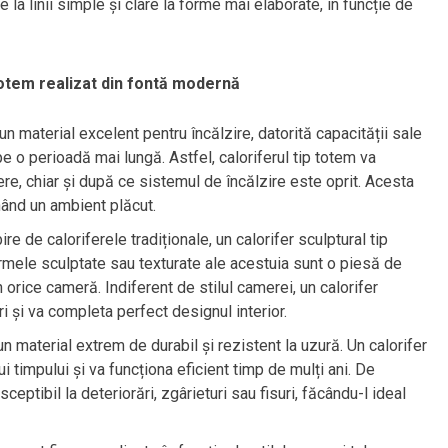
 la linii simple și clare la forme mai elaborate, în funcție de
 totem realizat din fontă modernă
n material excelent pentru încălzire, datorită capacității sale
pe o perioadă mai lungă. Astfel, caloriferul tip totem va
re, chiar și după ce sistemul de încălzire este oprit. Acesta
nând un ambient plăcut.
e de caloriferele tradiționale, un calorifer sculptural tip
mele sculptate sau texturate ale acestuia sunt o piesă de
 orice cameră. Indiferent de stilul camerei, un calorifer
i și va completa perfect designul interior.
n material extrem de durabil și rezistent la uzură. Un calorifer
i timpului și va funcționa eficient timp de mulți ani. De
ptibil la deteriorări, zgârieturi sau fisuri, făcându-l ideal