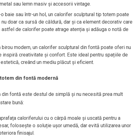
 metal sau lemn masiv și accesorii vintage.
-o baie sau într-un hol, un calorifer sculptural tip totem poate
vi nu doar ca sursă de căldură, dar și ca element decorativ care
n astfel de calorifer poate atrage atenția și adăuga o notă de
 birou modern, un calorifer sculptural din fontă poate oferi nu
 inspiră creativitate și confort. Este ideal pentru spațiile de
estetică, creând un mediu plăcut și eficient.
ip totem din fontă modernă
em din fontă este destul de simplă și nu necesită prea mult
 stare bună:
prafața caloriferului cu o cârpă moale și uscată pentru a
sar, folosește o soluție ușor umedă, dar evită utilizarea unor
eriora finisajul.