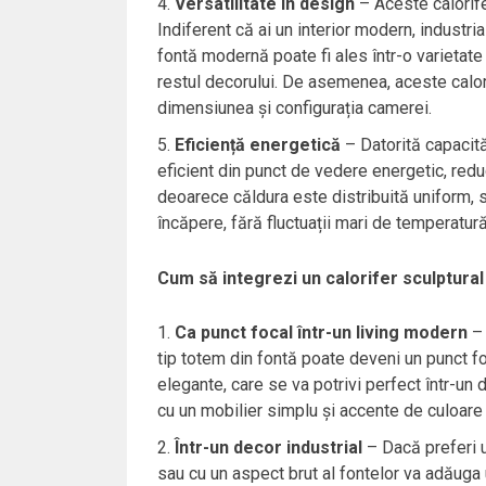
Versatilitate în design
– Aceste calorifer
Indiferent că ai un interior modern, industria
fontă modernă poate fi ales într-o varietate
restul decorului. De asemenea, aceste calorif
dimensiunea și configurația camerei.
Eficiență energetică
– Datorită capacităț
eficient din punct de vedere energetic, red
deoarece căldura este distribuită uniform, 
încăpere, fără fluctuații mari de temperatură
Cum să integrezi un calorifer sculptural 
Ca punct focal într-un living modern
– 
tip totem din fontă poate deveni un punct foc
elegante, care se va potrivi perfect într-un
cu un mobilier simplu și accente de culoare
Într-un decor industrial
– Dacă preferi un
sau cu un aspect brut al fontelor va adăuga 