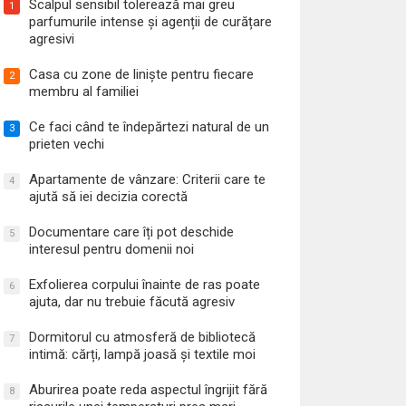
Scalpul sensibil tolerează mai greu
1
parfumurile intense și agenții de curățare
agresivi
Casa cu zone de liniște pentru fiecare
2
membru al familiei
Ce faci când te îndepărtezi natural de un
3
prieten vechi
Apartamente de vânzare: Criterii care te
4
ajută să iei decizia corectă
Documentare care îți pot deschide
5
interesul pentru domenii noi
Exfolierea corpului înainte de ras poate
6
ajuta, dar nu trebuie făcută agresiv
Dormitorul cu atmosferă de bibliotecă
7
intimă: cărți, lampă joasă și textile moi
Aburirea poate reda aspectul îngrijit fără
8