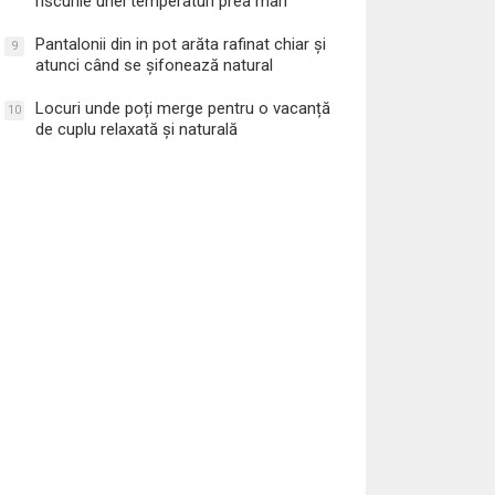
riscurile unei temperaturi prea mari
Pantalonii din in pot arăta rafinat chiar și
9
atunci când se șifonează natural
Locuri unde poți merge pentru o vacanță
10
de cuplu relaxată și naturală