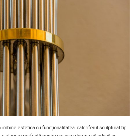
ă îmbine estetica cu funcționalitatea, caloriferul sculptural tip
ă o alegere perfectă pentru cei care doresc să aducă un