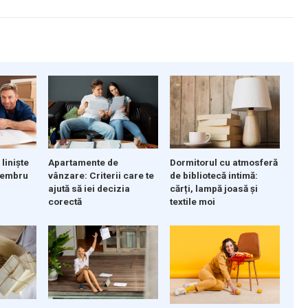
Dormitorul cu atmosferă
liniște
Apartamente de
de bibliotecă intimă:
membru
vânzare: Criterii care te
cărți, lampă joasă și
ajută să iei decizia
textile moi
corectă