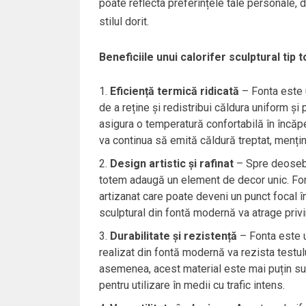
poate reflecta preferințele tale personale, de
stilul dorit.
Beneficiile unui calorifer sculptural tip
Eficiență termică ridicată
– Fonta este u
de a reține și redistribui căldura uniform și 
asigura o temperatură confortabilă în încăpe
va continua să emită căldură treptat, menți
Design artistic și rafinat
– Spre deosebir
totem adaugă un element de decor unic. For
artizanat care poate deveni un punct focal în
sculptural din fontă modernă va atrage privir
Durabilitate și rezistență
– Fonta este u
realizat din fontă modernă va rezista testulu
asemenea, acest material este mai puțin susce
pentru utilizare în medii cu trafic intens.