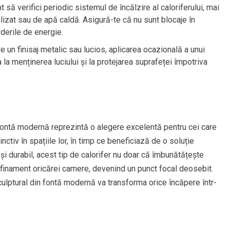
 să verifici periodic sistemul de încălzire al caloriferului, mai
lizat sau de apă caldă. Asigură-te că nu sunt blocaje în
derile de energie.
e un finisaj metalic sau lucios, aplicarea ocazională a unui
 la menținerea luciului și la protejarea suprafeței împotriva
n fontă modernă reprezintă o alegere excelentă pentru cei care
tiv în spațiile lor, în timp ce beneficiază de o soluție
și durabil, acest tip de calorifer nu doar că îmbunătățește
rafinament oricărei camere, devenind un punct focal deosebit.
 sculptural din fontă modernă va transforma orice încăpere într-