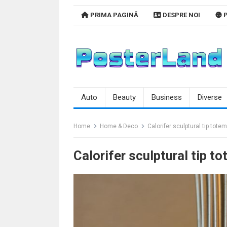
Skip
PRIMA PAGINĂ
DESPRE NOI
P
to
content
Auto
Beauty
Business
Diverse
Home
Home & Deco
Calorifer sculptural tip tote
Calorifer sculptural tip t