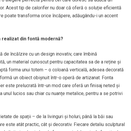
or. Acest tip de calorifer nu doar că oferă o soluție eficientă
care poate transforma orice încăpere, adăugându-i un accent
m realizat din fontă modernă?
să de încălzire cu un design inovativ, care îmbină
ntă, un material cunoscut pentru capacitatea sa de a reține și
adoptă forma unui totem – o coloană verticală, adesea decorată
sformă un obiect obișnuit într-o operă de artizanat. Fonta
er este prelucrată într-un mod care oferă un finisaj neted și
la unul lucios sau chiar cu nuanțe metalice, pentru a se potrivi
etate de spații – de la livinguri și holuri, până la băi sau
 este atât practic, cât și decorativ. Fiecare detaliu sculptural