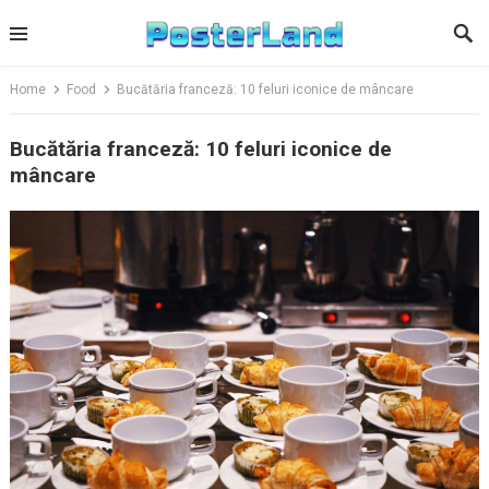
Skip
to
content
Home
Food
Bucătăria franceză: 10 feluri iconice de mâncare
Bucătăria franceză: 10 feluri iconice de
mâncare