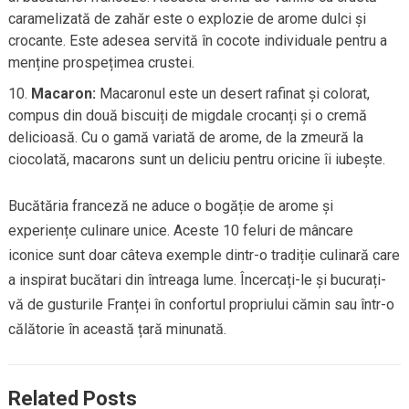
caramelizată de zahăr este o explozie de arome dulci și
crocante. Este adesea servită în cocote individuale pentru a
menține prospețimea crustei.
Macaron:
Macaronul este un desert rafinat și colorat,
compus din două biscuiți de migdale crocanți și o cremă
delicioasă. Cu o gamă variată de arome, de la zmeură la
ciocolată, macarons sunt un deliciu pentru oricine îi iubește.
Bucătăria franceză ne aduce o bogăție de arome și
experiențe culinare unice. Aceste 10 feluri de mâncare
iconice sunt doar câteva exemple dintr-o tradiție culinară care
a inspirat bucătari din întreaga lume. Încercați-le și bucurați-
vă de gusturile Franței în confortul propriului cămin sau într-o
călătorie în această țară minunată.
Related Posts