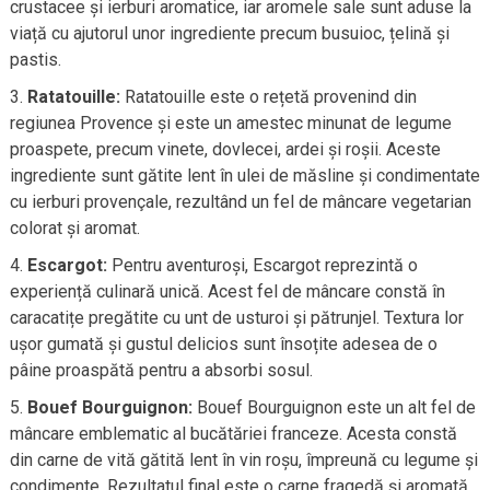
crustacee și ierburi aromatice, iar aromele sale sunt aduse la
viață cu ajutorul unor ingrediente precum busuioc, țelină și
pastis.
Ratatouille:
Ratatouille este o rețetă provenind din
regiunea Provence și este un amestec minunat de legume
proaspete, precum vinete, dovlecei, ardei și roșii. Aceste
ingrediente sunt gătite lent în ulei de măsline și condimentate
cu ierburi provençale, rezultând un fel de mâncare vegetarian
colorat și aromat.
Escargot:
Pentru aventuroși, Escargot reprezintă o
experiență culinară unică. Acest fel de mâncare constă în
caracatițe pregătite cu unt de usturoi și pătrunjel. Textura lor
ușor gumată și gustul delicios sunt însoțite adesea de o
pâine proaspătă pentru a absorbi sosul.
Bouef Bourguignon:
Bouef Bourguignon este un alt fel de
mâncare emblematic al bucătăriei franceze. Acesta constă
din carne de vită gătită lent în vin roșu, împreună cu legume și
condimente. Rezultatul final este o carne fragedă și aromată,