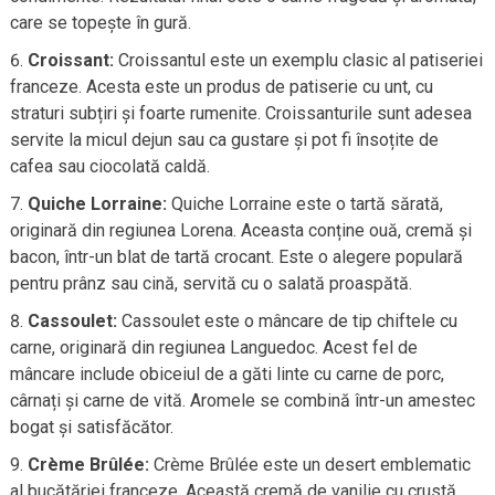
care se topește în gură.
Croissant:
Croissantul este un exemplu clasic al patiseriei
franceze. Acesta este un produs de patiserie cu unt, cu
straturi subțiri și foarte rumenite. Croissanturile sunt adesea
servite la micul dejun sau ca gustare și pot fi însoțite de
cafea sau ciocolată caldă.
Quiche Lorraine:
Quiche Lorraine este o tartă sărată,
originară din regiunea Lorena. Aceasta conține ouă, cremă și
bacon, într-un blat de tartă crocant. Este o alegere populară
pentru prânz sau cină, servită cu o salată proaspătă.
Cassoulet:
Cassoulet este o mâncare de tip chiftele cu
carne, originară din regiunea Languedoc. Acest fel de
mâncare include obiceiul de a găti linte cu carne de porc,
cârnați și carne de vită. Aromele se combină într-un amestec
bogat și satisfăcător.
Crème Brûlée:
Crème Brûlée este un desert emblematic
al bucătăriei franceze. Această cremă de vanilie cu crustă