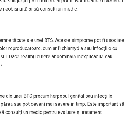
e sângerări pot fi minore și pot fi ușor trecute cu vederea.
re neobișnuită și să consulți un medic.
semne tăcute ale unei BTS. Aceste simptome pot fi asociate
nelor reproducătoare, cum ar fi chlamydia sau infecțiile cu
isul. Dacă resimți durere abdominală inexplicabilă sau
c.
ne ale unei BTS precum herpesul genital sau infecțiile
părea sau pot deveni mai severe în timp. Este important să
 să consulți un medic pentru evaluare și tratament.