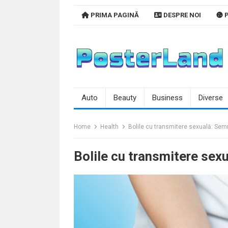
Skip
PRIMA PAGINĂ
DESPRE NOI
P
to
content
Auto
Beauty
Business
Diverse
Home
Health
Bolile cu transmitere sexuală: Sem
Bolile cu transmitere sex