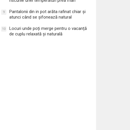
riscurile unei temperaturi prea mari
Pantalonii din in pot arăta rafinat chiar și
9
atunci când se șifonează natural
Locuri unde poți merge pentru o vacanță
10
de cuplu relaxată și naturală