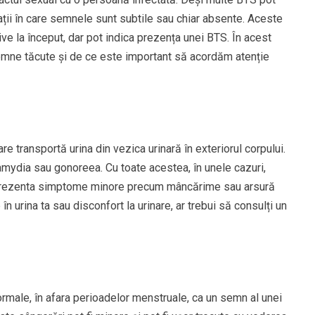
ții în care semnele sunt subtile sau chiar absente. Aceste
e la început, dar pot indica prezența unei BTS. În acest
semne tăcute și de ce este important să acordăm atenție
are transportă urina din vezica urinară în exteriorul corpului.
ydia sau gonoreea. Cu toate acestea, în unele cazuri,
 prezenta simptome minore precum mâncărime sau arsură
n urina ta sau disconfort la urinare, ar trebui să consulți un
male, în afara perioadelor menstruale, ca un semn al unei