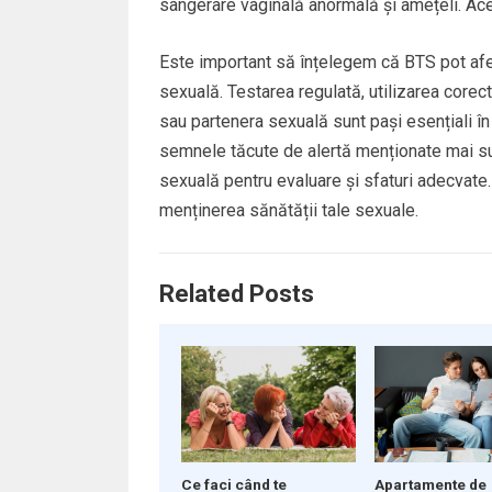
sângerare vaginală anormală și amețeli. Ac
Este important să înțelegem că BTS pot afec
sexuală. Testarea regulată, utilizarea core
sau partenera sexuală sunt pași esențiali în
semnele tăcute de alertă menționate mai sus
sexuală pentru evaluare și sfaturi adecvate.
menținerea sănătății tale sexuale.
Related Posts
Ce faci când te
Apartamente de