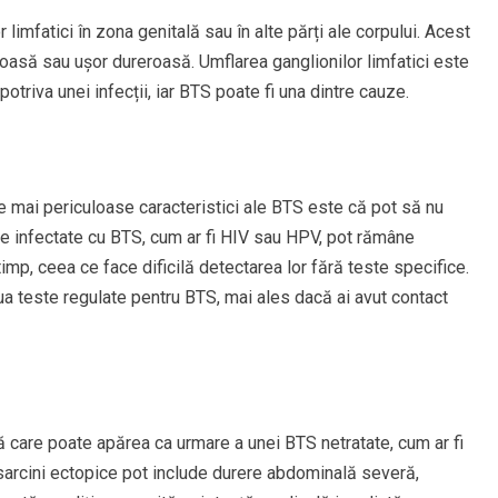
imfatici în zona genitală sau în alte părți ale corpului. Acest
roasă sau ușor dureroasă. Umflarea ganglionilor limfatici este
riva unei infecții, iar BTS poate fi una dintre cauze.
e mai periculoase caracteristici ale BTS este că pot să nu
e infectate cu BTS, cum ar fi HIV sau HPV, pot rămâne
mp, ceea ce face dificilă detectarea lor fără teste specifice.
ua teste regulate pentru BTS, mai ales dacă ai avut contact
 care poate apărea ca urmare a unei BTS netratate, cum ar fi
arcini ectopice pot include durere abdominală severă,