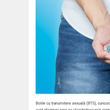
Bolile cu transmitere sexuală (BTS), cunosc
sunt afecțiuni care se răspândesc prin cont