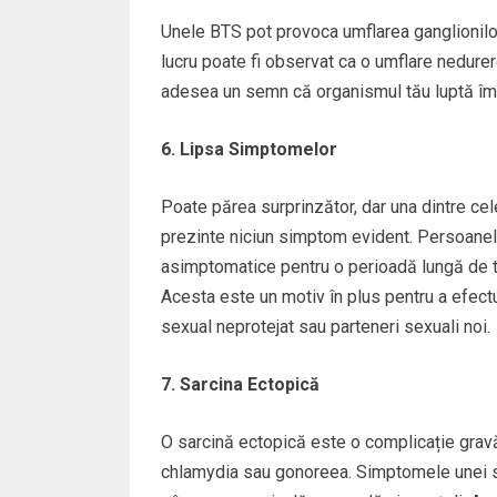
Unele BTS pot provoca umflarea ganglionilor l
lucru poate fi observat ca o umflare nedure
adesea un semn că organismul tău luptă împot
6. Lipsa Simptomelor
Poate părea surprinzător, dar una dintre cel
prezinte niciun simptom evident. Persoanel
asimptomatice pentru o perioadă lungă de ti
Acesta este un motiv în plus pentru a efect
sexual neprotejat sau parteneri sexuali noi.
7. Sarcina Ectopică
O sarcină ectopică este o complicație gravă
chlamydia sau gonoreea. Simptomele unei s