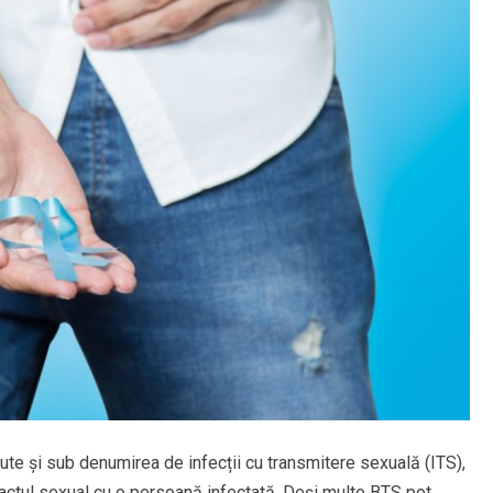
ute și sub denumirea de infecții cu transmitere sexuală (ITS),
actul sexual cu o persoană infectată. Deși multe BTS pot