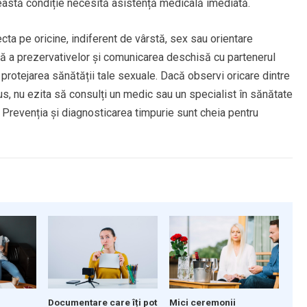
eastă condiție necesită asistență medicală imediată.
ta pe oricine, indiferent de vârstă, sex sau orientare
ctă a prezervativelor și comunicarea deschisă cu partenerul
 protejarea sănătății tale sexuale. Dacă observi oricare dintre
, nu ezita să consulți un medic sau un specialist în sănătate
 Prevenția și diagnosticarea timpurie sunt cheia pentru
Documentare care îți pot
Mici ceremonii