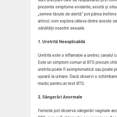
prezenta simptome evidente, există și situa
„semne tăcute de alertă” pot părea inofensiv
articol, vom explora câteva dintre aceste 
sănătății noastre sexuale.
1. Uretrită Neexplicabilă
Uretrita este o inflamație a uretrei, canalul c
Este un simptom comun al BTS precum chlam
uretrita poate fi asimptomatică sau poate
ușoară la urinare. Dacă observi o schimbare î
medic pentru un test BTS.
2. Sângerări Anormale
Femeile pot observa sângerări vaginale anor