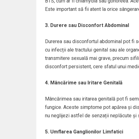
BTS, cum ar fi chlamydia sau gonoreea. Acest
Este important să fii atent la orice sângera
3. Durere sau Disconfort Abdominal
Durerea sau disconfortul abdominal pot fi 
cu infecții ale tractului genital sau ale orga
transmitere sexuală mai grave, precum sifil
disconfort persistent, cere sfatul unui medi
4. Mâncărime sau Iritare Genitală
Mâncărimea sau iritarea genitală pot fi sem
fungice. Aceste simptome pot apărea și dis
nu neglijezi astfel de senzații neplăcute și
5. Umflarea Ganglionilor Limfatici