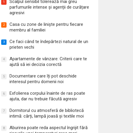
Scalpul sensibil tolerează mai greu
1
parfumurile intense și agenții de curățare
agresivi
Casa cu zone de liniște pentru fiecare
2
membru al familiei
Ce faci când te îndepărtezi natural de un
3
prieten vechi
Apartamente de vânzare: Criterii care te
4
ajută să iei decizia corectă
Documentare care îți pot deschide
5
interesul pentru domenii noi
Exfolierea corpului înainte de ras poate
6
ajuta, dar nu trebuie făcută agresiv
Dormitorul cu atmosferă de bibliotecă
7
intimă: cărți, lampă joasă și textile moi
Aburirea poate reda aspectul îngrijit fără
8