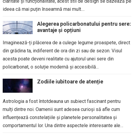
claritate și funcționalitate, acest stil de design se bazează pe
ideea că mai puțin înseamnă mai mult....
Alegerea policarbonatului pentru sere:
avantaje și opțiuni
Imaginează-ți plăcerea de a culege legume proaspete, direct
din grădina ta, indiferent de ora din zi sau de sezon. Visul
acesta poate deveni realitate cu ajutorul unei sere din
policarbonat, o soluție modernă și accesibilă...
Zodiile iubitoare de atenție
Astrologia a fost întotdeauna un subiect fascinant pentru
mulți dintre noi. Oamenii sunt adesea curioși să afle cum
influențează constelațiile și planetele personalitatea și
comportamentul lor. Una dintre aspectele interesante ale
astrologiei este modul în...