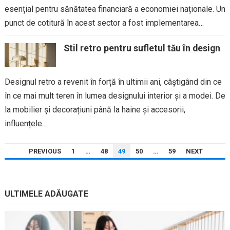
esențial pentru sănătatea financiară a economiei naționale. Un
punct de cotitură în acest sector a fost implementarea
Codului de...
Stil retro pentru sufletul tău în design
Designul retro a revenit în forță în ultimii ani, câștigând din ce
în ce mai mult teren în lumea designului interior și a modei. De
la mobilier și decorațiuni până la haine și accesorii,
influențele...
PAGINAȚIE
PREVIOUS
1
…
48
49
50
…
59
NEXT
ARTICOLE
ULTIMELE ADĂUGATE