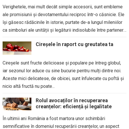
Verighetele, mai mult decât simple accesorii, sunt embleme
ale promisiunii și devotamentului reciproc într-o căsnicie. Ele
își găsesc rădăcinile în istorie, purtate de-a lungul mileniilor
ca simboluri ale unității și legăturii indisolubile între parteneri.
În...
Cireșele în raport cu greutatea ta
Cireșele sunt fructe delicioase și populare pe întreg globul,
iar sezonul lor aduce cu sine bucurie pentru mulți dintre noi.
Aceste mici delicatese, de obicei, sunt înfulecate cu poftă și
nicio altă fructă nu poate...
Rolul avocaților în recuperarea
creanțelor: eficiență și legalitate
În ultimii ani România a fost martora unor schimbări
semnificative în domeniul recuperării creanțelor, un aspect