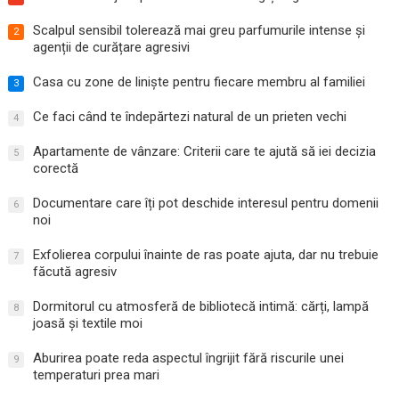
Scalpul sensibil tolerează mai greu parfumurile intense și
2
agenții de curățare agresivi
Casa cu zone de liniște pentru fiecare membru al familiei
3
Ce faci când te îndepărtezi natural de un prieten vechi
4
Apartamente de vânzare: Criterii care te ajută să iei decizia
5
corectă
Documentare care îți pot deschide interesul pentru domenii
6
noi
Exfolierea corpului înainte de ras poate ajuta, dar nu trebuie
7
făcută agresiv
Dormitorul cu atmosferă de bibliotecă intimă: cărți, lampă
8
joasă și textile moi
Aburirea poate reda aspectul îngrijit fără riscurile unei
9
temperaturi prea mari