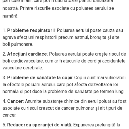
particule în aer, care pot fi dăunătoare pentru sănătatea
noastră. Printre riscurile asociate cu poluarea aerului se
numără:
Probleme respiratorii
: Poluarea aerului poate cauza sau
agrava afecțiuni respiratorii precum astmul, bronșita și alte
boli pulmonare.
Afecțiuni cardiace
: Poluarea aerului poate crește riscul de
boli cardiovasculare, cum ar fi atacurile de cord și accidentele
vasculare cerebrale.
Probleme de sănătate la copii
: Copiii sunt mai vulnerabili
la efectele poluării aerului, care pot afecta dezvoltarea lor
normală și pot duce la probleme de sănătate pe termen lung.
Cancer
: Anumite substanțe chimice din aerul poluat au fost
asociate cu riscul crescut de cancer pulmonar și alt tipuri de
cancer.
Reducerea speranței de viață
: Expunerea prelungită la