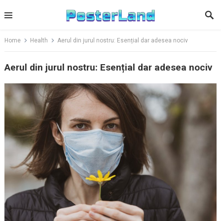
Skip
to
content
Home
Health
Aerul din jurul nostru: Esențial dar adesea nociv
Aerul din jurul nostru: Esențial dar adesea nociv