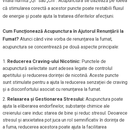
vitală numită „Qi” sau „Chi”. Acupunctura se bazează pe ideea
că stimularea corectă a acestor puncte poate restabili fluxul
de energie și poate ajuta la tratarea diferitelor afecțiuni.
Cum Funcționează Acupunctura în Ajutorul Renunțării la
Fumat?
Atunci când vine vorba de renunțarea la fumat,
acupunctura se concentrează pe două aspecte principale:
Reducerea Craving-ului Nicotinic:
Punctele de
acupunctură selectate sunt adesea legate de controlul
apetitului și reducerea dorinței de nicotină. Aceste puncte
sunt stimulate pentru a ajuta la reducerea senzației de craving
și a disconfortului asociat cu renunțarea la fumat.
Relaxarea și Gestionarea Stresului:
Acupunctura poate
ajuta la eliberarea endorfinelor, substanțe chimice ale
creierului care induc starea de bine și reduc stresul. Deoarece
stresul și anxietatea pot juca un rol semnificativ în dorința de
a fuma, reducerea acestora poate ajuta la facilitarea