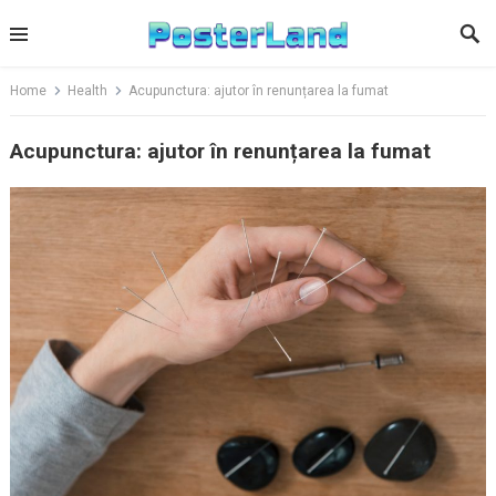
Skip
to
content
Home
Health
Acupunctura: ajutor în renunțarea la fumat
Acupunctura: ajutor în renunțarea la fumat