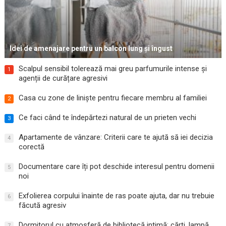
Idei de amenajare pentru un balcon lung și îngust
Scalpul sensibil tolerează mai greu parfumurile intense și
1
agenții de curățare agresivi
Casa cu zone de liniște pentru fiecare membru al familiei
2
Ce faci când te îndepărtezi natural de un prieten vechi
3
Apartamente de vânzare: Criterii care te ajută să iei decizia
4
corectă
Documentare care îți pot deschide interesul pentru domenii
5
noi
Exfolierea corpului înainte de ras poate ajuta, dar nu trebuie
6
făcută agresiv
Dormitorul cu atmosferă de bibliotecă intimă: cărți, lampă
7