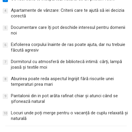
Apartamente de vânzare: Criterii care te ajută să iei decizia
4
corectă
Documentare care îți pot deschide interesul pentru domenii
5
noi
Exfolierea corpului înainte de ras poate ajuta, dar nu trebuie
6
făcută agresiv
Dormitorul cu atmosferă de bibliotecă intimă: cărți, lampă
7
joasă și textile moi
Aburirea poate reda aspectul îngrijit fără riscurile unei
8
temperaturi prea mari
Pantalonii din in pot arăta rafinat chiar și atunci când se
9
șifonează natural
Locuri unde poți merge pentru o vacanță de cuplu relaxată și
10
naturală