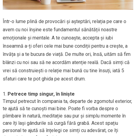
Într-o lume plină de provocări și așteptări, relația pe care o
avem cu noi înșine este fundamentul sănătății noastre
emoționale și mentale. A te cunoaște, accepta și iubi
înseamnă a-ți oferi cele mai bune condiții pentru a crește, a
învăța și a te bucura de viață. De multe ori, însă, uităm să fim
blânzi cu noi sau să ne acordăm atenție reală. Dacă simți că
vrei să construiești o relație mai bună cu tine însuți, iată 5
sfaturi care te pot ghida pe acest drum.
Petrece timp singur, în liniște
Timpul petrecut în compania ta, departe de zgomotul exterior,
te ajută să te cunoști mai bine. Poate fi vorba despre o
plimbare în natură, meditație sau pur și simplu momente în
care îți lași gândurile să curgă fără grabă. Acest spațiu
personal te ajută să înțelegi ce simți cu adevărat, ce îți