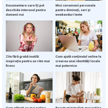
Documentare care îți pot
Mici ceremonii personale
deschide interesul pentru
pentru dimineți, seri și
domenii noi
weekenduri lente
Zile fără grabă inutilă:
Cum ajută conținutul online la
inspirație pentru un ritm mai
crearea unei identități locale
firesc
mai puternice
Cum gătești cu mai puține
Beauty minimalist: mai puține