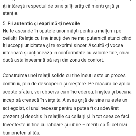
îți întărești respectul de sine și îți arăți că meriți grijă și
atenție.
Fii autentic și exprimă-ți nevoile
Nu te ascunde în spatele unor măști pentru a mulțumi pe
ceilalți. Relația cu tine însuți devine mai puternică atunci când
îți accepți unicitatea și te exprimi sincer. Ascultă-ți vocea
interioară și acționează în conformitate cu valorile tale, chiar
dacă asta înseamnă să ieși din zona de confort.
Construirea unei relații solide cu tine însuți este un proces
continuu, plin de descoperiri și creștere. Pe măsură ce aplici
aceste sfaturi, vei observa cum încrederea, liniștea și bucuria
încep să crească în viața ta. A avea grijă de sine nu este un
act egoist, ci unul necesar pentru a putea fi cu adevărat
prezent și deschis în relațiile cu ceilalți și în tot ceea ce faci.
Investește în tine cu răbdare și iubire – meriți să fii cel mai
bun prieten al tău.