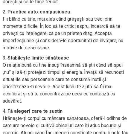
dorești și ce te face fericit.
Practica auto-compasiunea
Fii blând cu tine, mai ales când greșești sau treci prin
momente dificile. În loc să te critici aspru, încearcă să te
privești cu înțelegere, ca pe un prieten drag. Acceptă
imperfecțiunile și consideră-le oportunități de învățare, nu
motive de descurajare.
Stabilește limite sănătoase
O relație bună cu tine însuți înseamnă să știi când să spui
„nu” și să-ți protejezi timpul și energia. Învață să recunoști
situațiile sau persoanele care te consumă inutil și
prioritizează-ți nevoile. Acest lucru te ajută să fii mai
echilibrat și să te concentrezi pe ceea ce contează cu
adevărat.
Fă alegeri care te susțin
Hrănește-ți corpul cu mâncare sănătoasă, oferă-i odihna de
care are nevoie și cultivă obiceiuri care îți aduc bucurie și
energie. Atunci când faci alegeri conștiente pentru binele tău,